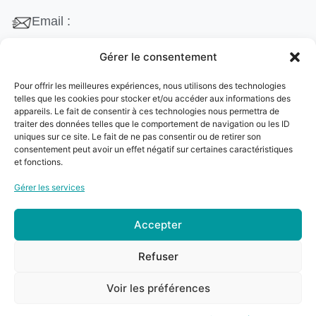
Email :
contact@cleanango.fr
Gérer le consentement
Adresse :
Pour offrir les meilleures expériences, nous utilisons des technologies
132 Rue Edouard Vaillant, 95870 Bezons, France
telles que les cookies pour stocker et/ou accéder aux informations des
appareils. Le fait de consentir à ces technologies nous permettra de
Téléphone :
traiter des données telles que le comportement de navigation ou les ID
uniques sur ce site. Le fait de ne pas consentir ou de retirer son
+33 06 22 09 56 53
consentement peut avoir un effet négatif sur certaines caractéristiques
+33 06 24 78 76 77
et fonctions.
+33 01 39 80 27 83
Gérer les services
Accepter
© 2024
Clean&Go
. Tous droits réservés –
Refuser
Développé par
myDev
.
Voir les préférences
0