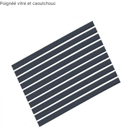
Poignéé vitre et caoutchouc