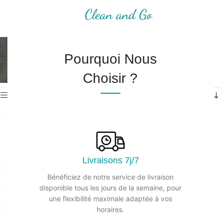
MENU
Hygiène des surfaces
Pourquoi Nous
Accueil
/
Hygiène des surfaces
/
Page 2
Affichage de 25–48 sur 89 résultats
Choisir ?
Afficher les filtres
Livraisons 7j/7
Bénéficiez de notre service de livraison
disponible tous les jours de la semaine, pour
une flexibilité maximale adaptée à vos
horaires.