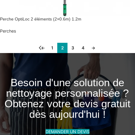
Perche OptiLoc 2 éléments (2×0.6m) 1.2m
Perches
←
1
2
3
4
→
Besoin d'une solution de
nettoyage personnalisée ?
Obtenez votre devis gratuit
dès aujourd'hui !
DEMANDER UN DEVIS