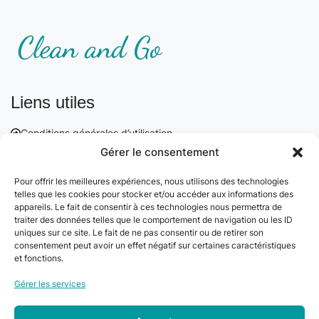
Liens utiles
Conditions générales d’utilisation
Conditions générales de vente
Gérer le consentement
Mentions légales
Politique de confidentialité
Pour offrir les meilleures expériences, nous utilisons des technologies
telles que les cookies pour stocker et/ou accéder aux informations des
Politique de cookie
appareils. Le fait de consentir à ces technologies nous permettra de
Plan du site
traiter des données telles que le comportement de navigation ou les ID
Gérer mes cookies
uniques sur ce site. Le fait de ne pas consentir ou de retirer son
consentement peut avoir un effet négatif sur certaines caractéristiques
Nos coordonnées
et fonctions.
Gérer les services
Email :
contact@cleanango.fr