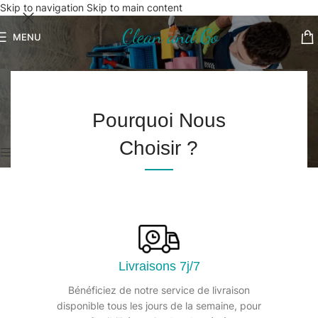
Skip to navigation
Skip to main content
MENU
Dégraissant désinfectant
Accueil
/
Hygiène des surfaces
/
Dégraissant désinfectant
Pourquoi Nous
Voici le seul résultat
Choisir ?
Afficher les filtres
Livraisons 7j/7
Bénéficiez de notre service de livraison
disponible tous les jours de la semaine, pour