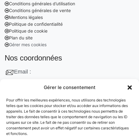
Conditions générales d’utilisation
Conditions générales de vente
Mentions légales
Politique de confidentialité
Politique de cookie
Plan du site
Gérer mes cookies
Nos coordonnées
Email :
contact@cleanango.fr
Gérer le consentement
Adresse :
Pour offrir les meilleures expériences, nous utilisons des technologies
132 Rue Edouard Vaillant, 95870 Bezons, France
telles que les cookies pour stocker et/ou accéder aux informations des
appareils. Le fait de consentir à ces technologies nous permettra de
Téléphone :
traiter des données telles que le comportement de navigation ou les ID
uniques sur ce site. Le fait de ne pas consentir ou de retirer son
+33 06 22 09 56 53
consentement peut avoir un effet négatif sur certaines caractéristiques
+33 06 24 78 76 77
et fonctions.
+33 01 39 80 27 83