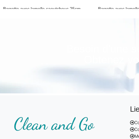
Barrette avec lamelle caoutchouc 25cm
Barrette avec lamel
Poignéé vitre et caoutchouc
Poignéé vitre et ca
Besoin d'une s
Obtenez vot
Li
Co
Co
Me