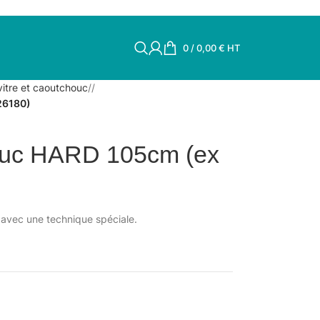
0
/
0,00
€
HT
vitre et caoutchouc
/
26180)
ouc HARD 105cm (ex
avec une technique spéciale.
.