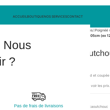
ACCUEIL
BOUTIQUE
NOS SERVICES
CONTACT
Accueil
/
Hygiène des surfaces
/
Poignéé 
Lamelle caoutchouc HARD 105cm (ex 1
i Nous
Lamelle caoutch
r ?
126180)
Moulée sous pression à chaud et coupée 
Veuillez vous connecter pour voir les prix
UGS :
131046
Pas de frais de livraisons
Catégorie :
Poignéé vitre et caoutchouc