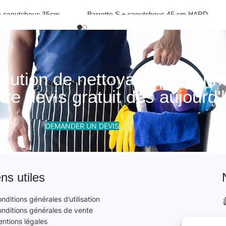
le caoutchouc 35cm
Barrette S + caoutchouc 45 cm HARD
outchouc
Poignéé vitre et caoutchouc
olution de nettoyage personn
re devis gratuit dès aujourd'h
DEMANDER UN DEVIS
ens utiles
nditions générales d’utilisation
nditions générales de vente
ntions légales