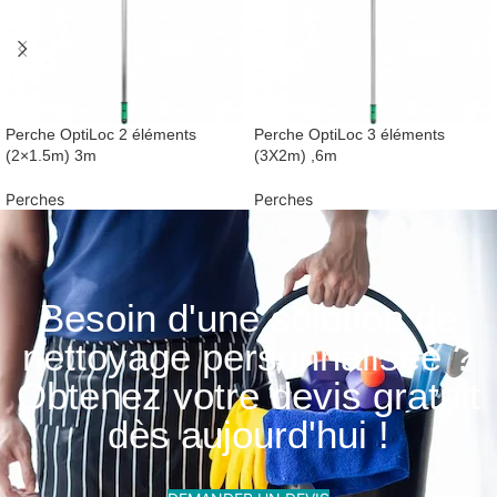
Perche OptiLoc 2 éléments
Perche OptiLoc 3 éléments
(2×1.5m) 3m
(3X2m) ,6m
Perches
Perches
Besoin d'une solution de
nettoyage personnalisée ?
Obtenez votre devis gratuit
dès aujourd'hui !