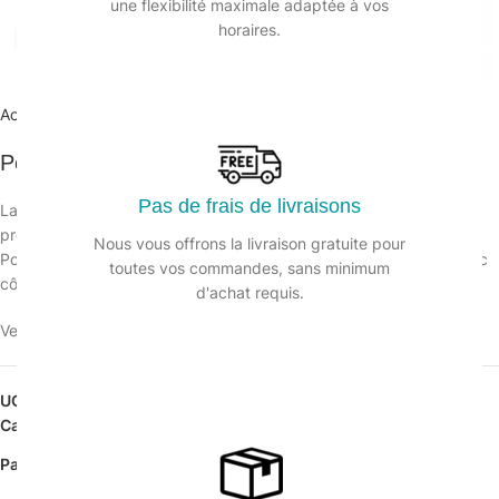
une flexibilité maximale adaptée à vos
horaires.
Agrandir
Accueil
/
Hygiène des surfaces
/
Perches
Perche OptiLoc 2 éléments (2×0.6m) 1.2m
Pas de frais de livraisons
La perche Optiloc de Unger est une perche télescopique
professionnelle aluminium légère et résistante.
Nous vous offrons la livraison gratuite pour
Poignées et bagues de serrage en deux ou trois composants, avec
toutes vos commandes, sans minimum
cône de sécurité.
d'achat requis.
Veuillez vous connecter pour voir les prix.
UGS :
134450
Catégorie :
Perches
Partager: