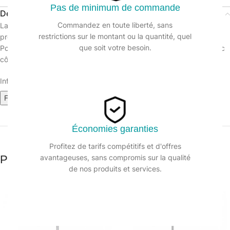
Pas de minimum de commande
Description
Commandez en toute liberté, sans
La perche Optiloc de Unger est une perche télescopique
restrictions sur le montant ou la quantité, quel
professionnelle aluminium légère et résistante.
que soit votre besoin.
Poignées et bagues de serrage en deux ou trois composants, avec
cône de sécurité.
Informations sur le produit :
Fiche technique
Économies garanties
Profitez de tarifs compétitifs et d'offres
Produits similaires
avantageuses, sans compromis sur la qualité
de nos produits et services.