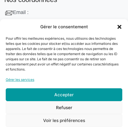
Email :
contact@cleanango.fr
Gérer le consentement
Adresse :
Pour offrir les meilleures expériences, nous utilisons des technologies
132 Rue Edouard Vaillant, 95870 Bezons, France
telles que les cookies pour stocker et/ou accéder aux informations des
appareils. Le fait de consentir à ces technologies nous permettra de
Téléphone :
traiter des données telles que le comportement de navigation ou les ID
uniques sur ce site. Le fait de ne pas consentir ou de retirer son
+33 06 22 09 56 53
consentement peut avoir un effet négatif sur certaines caractéristiques
+33 06 24 78 76 77
et fonctions.
+33 01 39 80 27 83
Gérer les services
Accepter
© 2024
Clean&Go
. Tous droits réservés –
Refuser
Développé par
myDev
.
Voir les préférences