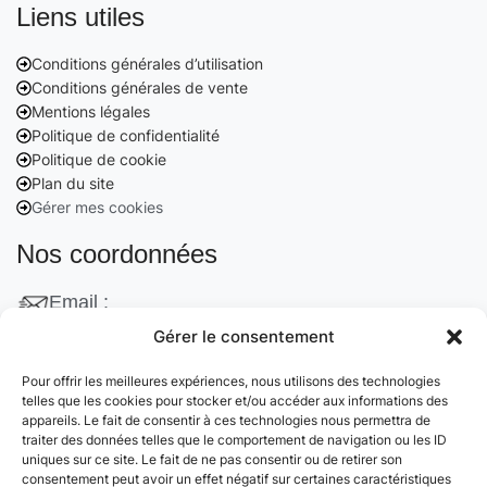
Liens utiles
Conditions générales d’utilisation
Conditions générales de vente
Mentions légales
Politique de confidentialité
Politique de cookie
Plan du site
Gérer mes cookies
Nos coordonnées
Email :
contact@cleanango.fr
Gérer le consentement
Adresse :
Pour offrir les meilleures expériences, nous utilisons des technologies
telles que les cookies pour stocker et/ou accéder aux informations des
132 Rue Edouard Vaillant, 95870 Bezons, France
appareils. Le fait de consentir à ces technologies nous permettra de
traiter des données telles que le comportement de navigation ou les ID
Téléphone :
uniques sur ce site. Le fait de ne pas consentir ou de retirer son
consentement peut avoir un effet négatif sur certaines caractéristiques
+33 06 22 09 56 53