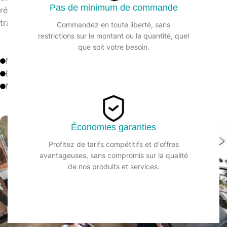
Pas de minimum de commande
résultats impeccables, offrant bien plus qu’un service : la
tranquillité d’esprit.
Commandez en toute liberté, sans
restrictions sur le montant ou la quantité, quel
que soit votre besoin.
Nettoyage Industriel.
Bâtiment d'intérieur.
Maintenance.
Économies garanties
Profitez de tarifs compétitifs et d'offres
avantageuses, sans compromis sur la qualité
de nos produits et services.