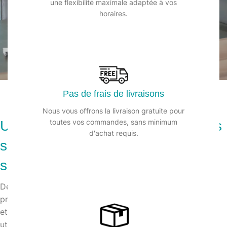
une flexibilité maximale adaptée à vos
horaires.
es garanties
Livraisons 7j/7
Pas de f
livrai
Pas de frais de livraisons
Nous vous offrons la livraison gratuite pour
toutes vos commandes, sans minimum
Une tradition d'excellence dans les
d'achat requis.
services de nettoyage et les
solutions d'hygiène
Depuis plus de 20 ans, Clean & Go est le partenaire
privilégié des entreprises pour des solutions de propreté
et d’hygiène personnalisées. Nos professionnels certifiés
utilisent des techniques récentes pour garantir des