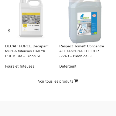
DECAP’ FORCE Décapant
Respect’Home® Concentré
R
fours & friteuses DAILYK
AL+ sanitaires ECOCERT
A
PREMIUM – Bidon 5L
-2249 – Bidon de 5L
-
Fours et friteuses
Détergent
D
d
Voir tous les produits