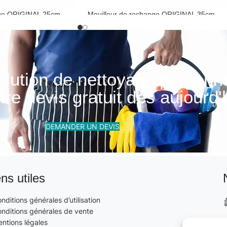
nge ORIGINAL 25cm
Mouilleur de rechange ORIGINAL 35cm
Mouilleur et support
olution de nettoyage personn
re devis gratuit dès aujourd'h
DEMANDER UN DEVIS
ens utiles
nditions générales d’utilisation
nditions générales de vente
ntions légales