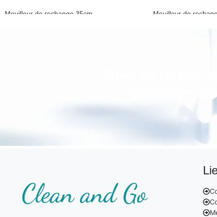
Mouilleur de rechange 35cm
Mouilleur de recha
Mouilleur et support
Mouilleur et support
Besoin d'une s
Obtenez vot
Li
Co
Co
Me