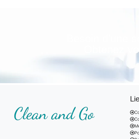
Besoin d'une s
Obtenez vot
Li
Co
Co
Me
Po