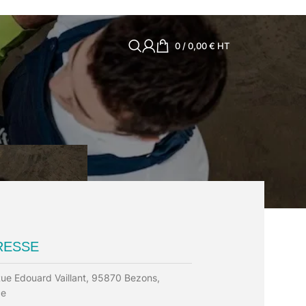
0
/
0,00
€
HT
RESSE
ue Edouard Vaillant, 95870 Bezons,
ce