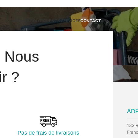
ACCUEIL
BOUTIQUE
NOS SERVICES
CONTACT
i Nous
Contact
r ?
EMAIL
AD
contact@cleanango.fr
132 R
Fran
Pas de frais de livraisons