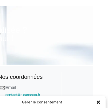
alisée ?
ui !
Nos coordonnées
Email :
contact@cleanango.fr
Gérer le consentement
Adresse :