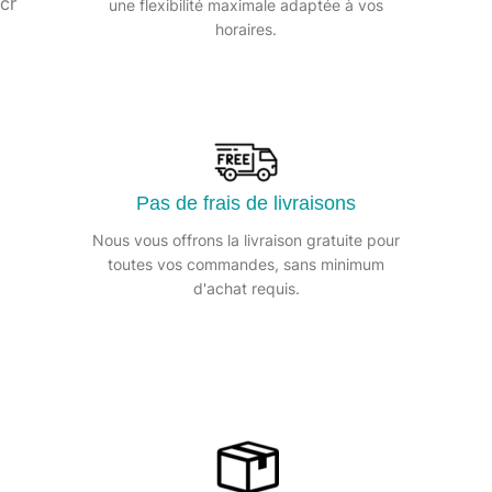
chaque fois.
une flexibilité maximale adaptée à vos
horaires.
Contrat de nettoyage :
Du balayage, lavage et désinfection à la remise en état
des boiseries et le nettoyage des chambres froides,
notre service de nettoyage industriel garantit un
Pas de frais de livraisons
environnement impeccable pour votre entreprise.
Nous vous offrons la livraison gratuite pour
toutes vos commandes, sans minimum
Balayage, lavage, désinfections
d'achat requis.
Remise en état des boiseries
Nettoyage des vitres
Aspirations des mobiliers en tissus
Remise en état chambres froides, boiseries