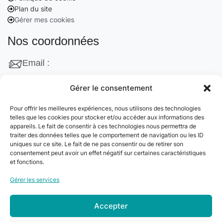
Plan du site
Gérer mes cookies
Nos coordonnées
Email :
contact@cleanango.fr
Gérer le consentement
Adresse :
Pour offrir les meilleures expériences, nous utilisons des technologies
132 Rue Edouard Vaillant, 95870 Bezons, France
telles que les cookies pour stocker et/ou accéder aux informations des
appareils. Le fait de consentir à ces technologies nous permettra de
Téléphone :
traiter des données telles que le comportement de navigation ou les ID
uniques sur ce site. Le fait de ne pas consentir ou de retirer son
+33 06 22 09 56 53
consentement peut avoir un effet négatif sur certaines caractéristiques
+33 06 24 78 76 77
et fonctions.
+33 01 39 80 27 83
Gérer les services
Accepter