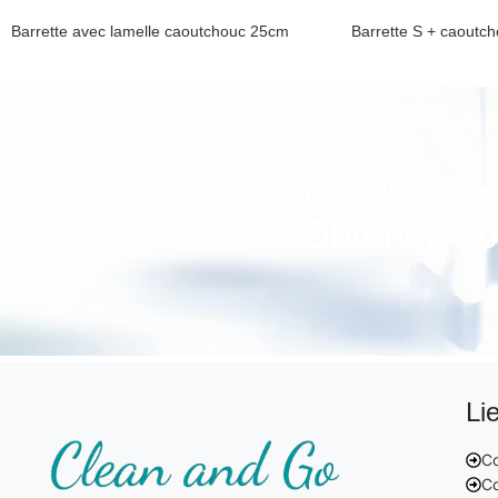
Barrette avec lamelle caoutchouc 25cm
Barrette S + caout
Poignéé vitre et caoutchouc
Poignéé vitre et ca
Besoin d'une s
Obtenez vot
Li
Co
Co