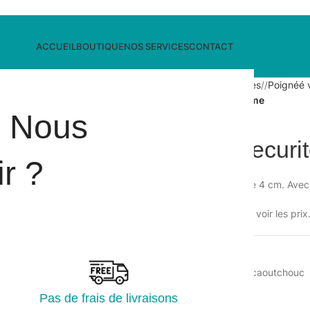
ACCUEIL
BOUTIQUE
NOS SERVICES
CONTACT
Accueil
/
Hygiène des surfaces
/
Poignéé 
Grattoir de securité avec lame
i Nous
Grattoir de secur
r ?
Grattoir de surface pour lame 4 cm. Avec
Veuillez vous connecter pour voir les prix
UGS :
134443
Catégorie :
Poignéé vitre et caoutchouc
Partager:
Pas de frais de livraisons