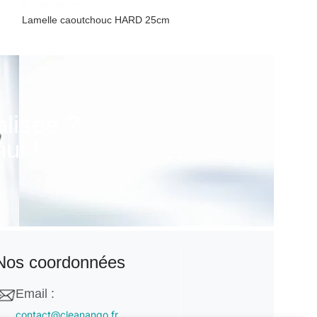
Lamelle caoutchouc HARD 25cm
Lamelle caoutch
Poignéé vitre et caoutchouc
Poignéé vitre et
alisée ?
ui !
Nos coordonnées
Email :
contact@cleanango.fr