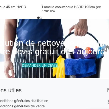
chouc 45 cm HARD
Lamelle caoutchouc HARD 105cm (ex
126180)
outchouc
Poignéé vitre et caoutchouc
olution de nettoyage personn
re devis gratuit dès aujourd'h
DEMANDER UN DEVIS
ens utiles
nditions générales d’utilisation
nditions générales de vente