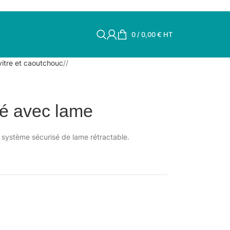
0
/
0,00
€
HT
vitre et caoutchouc
/
ité avec lame
 système sécurisé de lame rétractable.
.