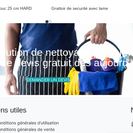
chouc 25 cm HARD
Grattoir de securité avec lame
outchouc
Poignéé vitre et caoutchouc
olution de nettoyage personn
re devis gratuit dès aujourd'h
DEMANDER UN DEVIS
ens utiles
nditions générales d’utilisation
nditions générales de vente