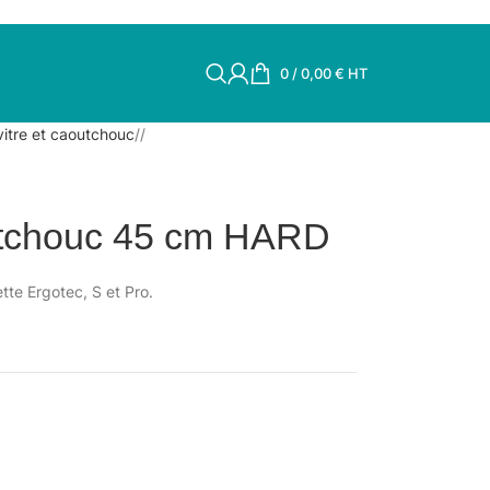
0
/
0,00
€
HT
vitre et caoutchouc
/
utchouc 45 cm HARD
tte Ergotec, S et Pro.
.