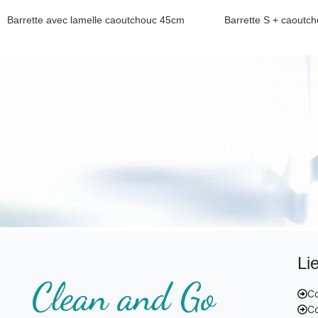
Barrette avec lamelle caoutchouc 45cm
Barrette S + caout
Poignéé vitre et caoutchouc
Poignéé vitre et ca
Besoin d'une s
Obtenez vot
Li
Co
Co