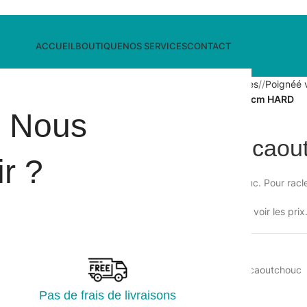
ACCUEIL
BOUTIQUE
NOS SERVICES
CONTACT
Accueil
/
Hygiène des surfaces
/
Poignéé 
Barrette S + caoutchouc 45 cm HARD
i Nous
Barrette S + cao
r ?
En inox robuste et caoutchouc. Pour racle
Veuillez vous connecter pour voir les prix
UGS :
134424
Catégorie :
Poignéé vitre et caoutchouc
Partager:
Pas de frais de livraisons