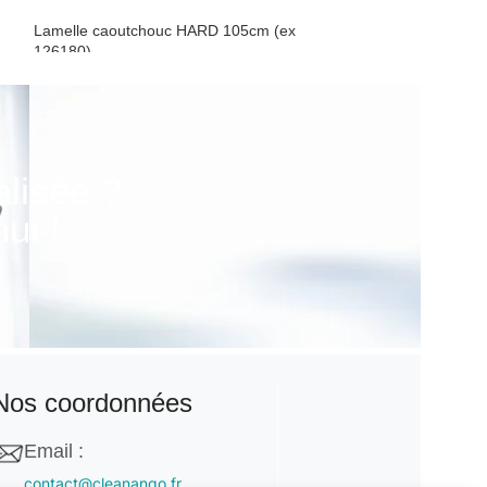
Lamelle caoutchouc HARD 105cm (ex
Lamelle caoutch
126180)
Poignéé vitre et
Poignéé vitre et caoutchouc
alisée ?
ui !
Nos coordonnées
Email :
contact@cleanango.fr