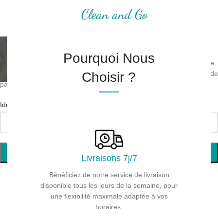
Panneau de gestion des cookies
MENU
Mot de passe perdu
Pourquoi Nous
Mot de passe perdu ? Veuillez saisir votre identifiant ou votre adresse
Choisir ?
e-mail. Vous recevrez un lien par e-mail pour créer un nouveau mot de
passe.
*
Identifiant ou e-mail
RÉINITIALISATION DU MOT DE PASSE
Livraisons 7j/7
Bénéficiez de notre service de livraison
disponible tous les jours de la semaine, pour
une flexibilité maximale adaptée à vos
horaires.