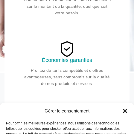
Besoin d'une solution de
sur le montant ou la quantité, quel que soit
votre besoin.
nettoyage personnalisée ?
Obtenez votre devis gratuit
dès aujourd'hui !
DEMANDER UN DEVIS
Économies garanties
Profitez de tarifs compétitifs et d'offres
avantageuses, sans compromis sur la qualité
de nos produits et services.
Gérer le consentement
Liens utiles
Pour offrir les meilleures expériences, nous utilisons des technologies
telles que les cookies pour stocker et/ou accéder aux informations des