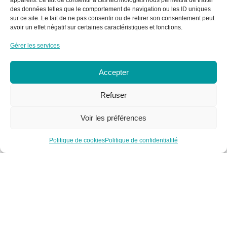
appareils. Le fait de consentir à ces technologies nous permettra de traiter
Conditions générales d’utilisation
des données telles que le comportement de navigation ou les ID uniques
Conditions générales de vente
sur ce site. Le fait de ne pas consentir ou de retirer son consentement peut
Mentions légales
avoir un effet négatif sur certaines caractéristiques et fonctions.
Politique de confidentialité
Gérer les services
Politique de cookie
Plan du site
Accepter
Gérer mes cookies
Nos coordonnées
Refuser
Email :
Voir les préférences
contact@cleanango.fr
Politique de cookies
Politique de confidentialité
Adresse :
132 Rue Edouard Vaillant, 95870 Bezons, France
Téléphone :
+33 06 22 09 56 53
+33 06 24 78 76 77
+33 01 39 80 27 83