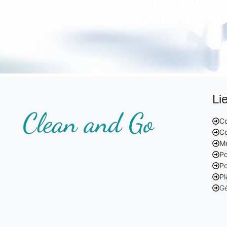
Besoin d'une s
Obtenez vot
Li
Co
Co
Me
Po
Po
Pl
Gé