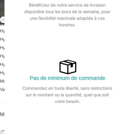
Accessories
2
Bénéficiez de notre service de livraison
Collecte des déchets
28
disponible tous les jours de la semaine, pour
Equipements de protection
une flexibilité maximale adaptée à vos
21
individuelle
horaires.
Hygiène des mains Produits
11
Hygiène des sanitaires
34
Hygiène des sols
Gant latex non poud
54
(SàXL) – Boîte de 10
Hygiène des surfaces
89
Hygiène du linge
Gants à usage uniqu
2
Hygiène en cuisine
61
Pas de minimum de commande
Matériel manuel et électrique
38
Commandez en toute liberté, sans restrictions
Vaisselle jetable et consommables
9
sur le montant ou la quantité, quel que soit
votre besoin.
MEILLEURES VENTES
Gants noir nitrile no
FORGO 450 MINI Essuie-tout
Boite de 100
450fts gauf. p.ouate Ecolab.