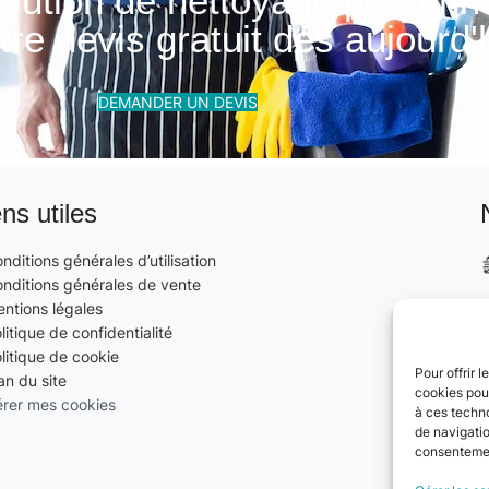
olution de nettoyage personn
re devis gratuit dès aujourd'h
DEMANDER UN DEVIS
ens utiles
nditions générales d’utilisation
nditions générales de vente
ntions légales
litique de confidentialité
litique de cookie
Pour offrir 
an du site
cookies pour
rer mes cookies
à ces techn
de navigatio
consentement