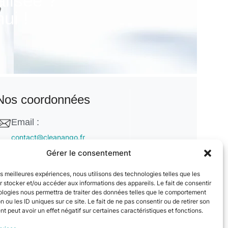
alisée ?
ui !
Nos coordonnées
Email :
contact@cleanango.fr
Gérer le consentement
Adresse :
132 Rue Edouard Vaillant, 95870
les meilleures expériences, nous utilisons des technologies telles que les
Bezons, France
 stocker et/ou accéder aux informations des appareils. Le fait de consentir
ologies nous permettra de traiter des données telles que le comportement
Téléphone :
n ou les ID uniques sur ce site. Le fait de ne pas consentir ou de retirer son
 peut avoir un effet négatif sur certaines caractéristiques et fonctions.
+33 06 22 09 56 53
+33 06 24 78 76 77