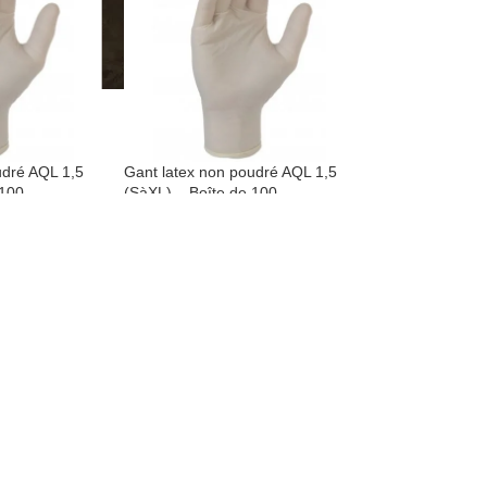
udré AQL 1,5
Gant latex non poudré AQL 1,5
 100
(SàXL) – Boîte de 100
ique
Gants à usage unique