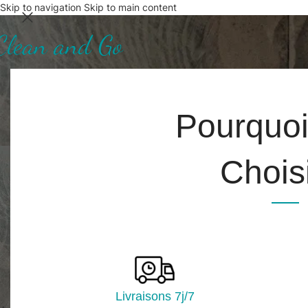
Skip to navigation
Skip to main content
Pourquo
Gants
Choisi
Accueil
/
Equipements
Télécharger notre catalogue
Afficher
16
24
CATÉGORIES DE PRODUITS
Livraisons 7j/7