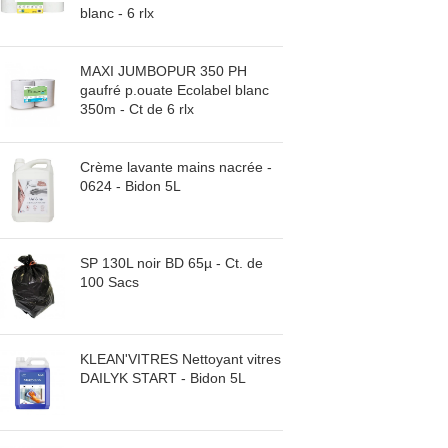
blanc - 6 rlx
Gants à usage uniqu
MAXI JUMBOPUR 350 PH
gaufré p.ouate Ecolabel blanc
350m - Ct de 6 rlx
Crème lavante mains nacrée -
0624 - Bidon 5L
SP 130L noir BD 65µ - Ct. de
100 Sacs
KLEAN'VITRES Nettoyant vitres
DAILYK START - Bidon 5L