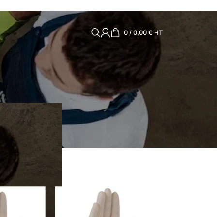
0
/
0,00
€
HT
ique