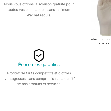
Nous vous offrons la livraison gratuite pour
toutes vos commandes, sans minimum
d'achat requis.
ré AQL 1,5
Gant latex non poudré AQL 1,5
Gant latex non po
0
(SàXL) – Boîte de 100
(SàXL) – Boîte de
e
Gants à usage unique
Gants à usage un
Économies garanties
Profitez de tarifs compétitifs et d'offres
avantageuses, sans compromis sur la qualité
de nos produits et services.
n poudré –
Gants noir nitrile non poudré –
Boite de 100