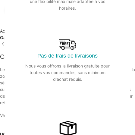
une flexibilité maximale adaptée à vos
horaires.
Agrandir
Accueil
/
Equipements de protection individuelle
/
Gants à usage unique
Pas de frais de livraisons
Gants noir nitrile non poudré – Boite de 100
Nous vous offrons la livraison gratuite pour
Les gants nitrile sont fins et extrêmement sensibles au toucher car la
toutes vos commandes, sans minimum
zone des doigts est texturée pour une meilleure prise en main,
d'achat requis.
sèche et humide. Le manchon des gants est roulé et renforcé. La
surfaces des gants est traitée au chlore, ce qui empêche les gants
de coller les uns aux autres, ce qui facilite leur mise en place et leur
retrait.
Veuillez vous connecter pour voir les prix.
UGS :
133426TXL