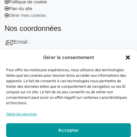
Politique de cookie
Plan du site
Gérer mes cookies
Nos coordonnées
Email :
contact@cleanango.fr
Gérer le consentement
Adresse :
Pour offrir les meilleures expériences, nous utilisons des technologies
132 Rue Edouard Vaillant, 95870 Bezons, France
telles que les cookies pour stocker et/ou accéder aux informations des
appareils. Le fait de consentir à ces technologies nous permettra de
Téléphone :
traiter des données telles que le comportement de navigation ou les ID
uniques sur ce site. Le fait de ne pas consentir ou de retirer son
+33 06 22 09 56 53
consentement peut avoir un effet négatif sur certaines caractéristiques
+33 06 24 78 76 77
et fonctions.
+33 01 39 80 27 83
Gérer les services
Accepter