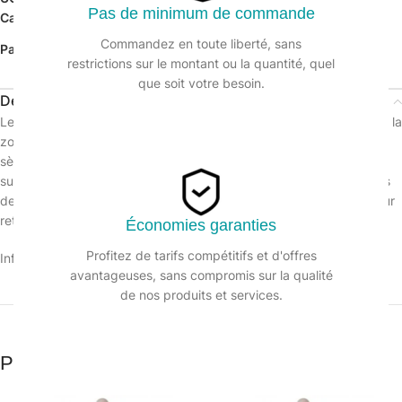
Pas de minimum de commande
Catégorie :
Gants à usage unique
Commandez en toute liberté, sans
Partager:
restrictions sur le montant ou la quantité, quel
que soit votre besoin.
Description
Les gants nitrile sont fins et extrêmement sensibles au toucher car la
zone des doigts est texturée pour une meilleure prise en main,
sèche et humide. Le manchon des gants est roulé et renforcé. La
surfaces des gants est traitée au chlore, ce qui empêche les gants
de coller les uns aux autres, ce qui facilite leur mise en place et leur
retrait.
Économies garanties
Profitez de tarifs compétitifs et d'offres
Informations sur le produit :
avantageuses, sans compromis sur la qualité
de nos produits et services.
Produits similaires