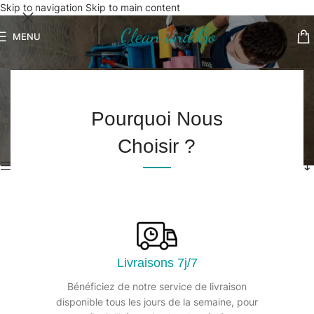
Skip to navigation
Skip to main content
MENU
Gant de protection
Accueil
/
Equipements de protection individuelle
/
Pourquoi Nous
Gant de protection
4 résultats affichés
Choisir ?
Afficher les filtres
Livraisons 7j/7
Bénéficiez de notre service de livraison
disponible tous les jours de la semaine, pour