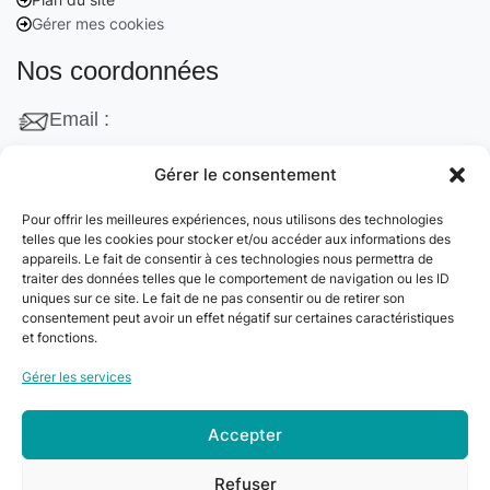
Gérer mes cookies
Nos coordonnées
Email :
contact@cleanango.fr
Gérer le consentement
Adresse :
Pour offrir les meilleures expériences, nous utilisons des technologies
132 Rue Edouard Vaillant, 95870 Bezons, France
telles que les cookies pour stocker et/ou accéder aux informations des
appareils. Le fait de consentir à ces technologies nous permettra de
Téléphone :
traiter des données telles que le comportement de navigation ou les ID
uniques sur ce site. Le fait de ne pas consentir ou de retirer son
+33 06 22 09 56 53
consentement peut avoir un effet négatif sur certaines caractéristiques
+33 06 24 78 76 77
et fonctions.
+33 01 39 80 27 83
Gérer les services
Accepter
© 2024
Clean&Go
. Tous droits réservés –
Refuser