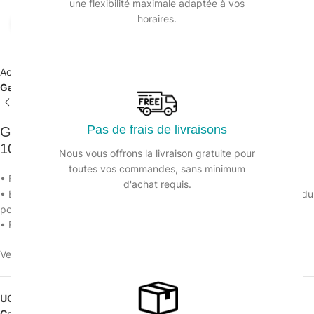
une flexibilité maximale adaptée à vos
horaires.
Agrandir
Accueil
/
Equipements de protection individuelle
/
Gant de protection
Pas de frais de livraisons
Gant travaux précision noir ULTRANE 548 (7 à
10)-1 paire
Nous vous offrons la livraison gratuite pour
toutes vos commandes, sans minimum
• Finesse du gant : extrême sensibilité tactile
d'achat requis.
• Evacuation de la transpiration assurée par la structure cellulaire du
polyuréthane.
• Forme anatomique : gantage de précision
Veuillez vous connecter pour voir les prix.
UGS :
132270T10
Catégorie :
Gant de protection