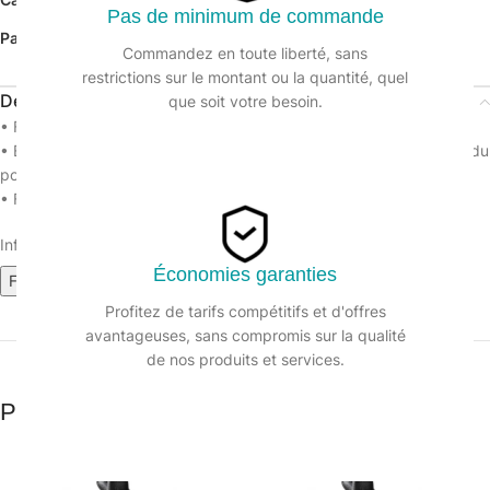
Pas de minimum de commande
Partager:
Commandez en toute liberté, sans
restrictions sur le montant ou la quantité, quel
Description
que soit votre besoin.
• Finesse du gant : extrême sensibilité tactile
• Evacuation de la transpiration assurée par la structure cellulaire du
polyuréthane.
• Forme anatomique : gantage de précision
Informations sur le produit :
Économies garanties
Fiche technique (965.46k)
Profitez de tarifs compétitifs et d'offres
avantageuses, sans compromis sur la qualité
de nos produits et services.
Produits similaires