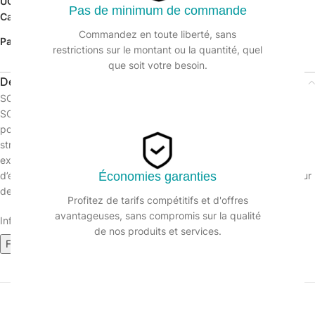
UGS :
233169
Pas de minimum de commande
Catégorie :
Dégraissant
Commandez en toute liberté, sans
Partager:
restrictions sur le montant ou la quantité, quel
que soit votre besoin.
Description
SOLY’DÉGRAISS Dégraissant surpuissant
SOLY‘DÉGRAISS est un excellent nettoyant polyvalent concentré
pour tous types de sols (carrelages, plastiques, thermoplastiques,
stratifiés, surfaces métalliques, surfaces peintes…). Il possède un
excellent pouvoir mouillant et dégraissant ce qui lui permet
d’éliminer la plupart des salissures usuelles, des feutres et stylos sur
Économies garanties
des supports stratifiés.Produit fabriqué en France.
Profitez de tarifs compétitifs et d'offres
avantageuses, sans compromis sur la qualité
Informations sur le produit :
de nos produits et services.
Fiche de données de sécurité (1.33M)
Fiche technique