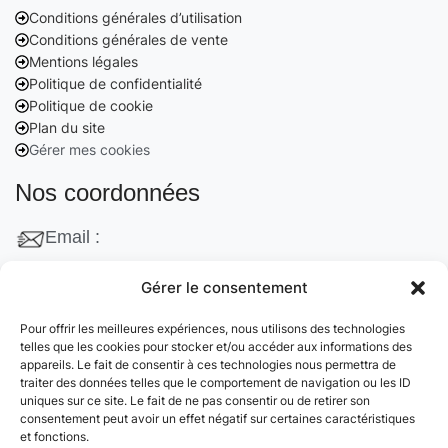
Conditions générales d’utilisation
Conditions générales de vente
Mentions légales
Politique de confidentialité
Politique de cookie
Plan du site
Gérer mes cookies
Nos coordonnées
Email :
contact@cleanango.fr
Gérer le consentement
Adresse :
Pour offrir les meilleures expériences, nous utilisons des technologies
132 Rue Edouard Vaillant, 95870 Bezons, France
telles que les cookies pour stocker et/ou accéder aux informations des
appareils. Le fait de consentir à ces technologies nous permettra de
Téléphone :
traiter des données telles que le comportement de navigation ou les ID
uniques sur ce site. Le fait de ne pas consentir ou de retirer son
+33 06 22 09 56 53
consentement peut avoir un effet négatif sur certaines caractéristiques
+33 06 24 78 76 77
et fonctions.