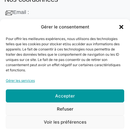
Email :
contact@cleanango.fr
Gérer le consentement
Adresse :
Pour offrir les meilleures expériences, nous utilisons des technologies
132 Rue Edouard Vaillant, 95870 Bezons, France
telles que les cookies pour stocker et/ou accéder aux informations des
appareils. Le fait de consentir à ces technologies nous permettra de
Téléphone :
traiter des données telles que le comportement de navigation ou les ID
uniques sur ce site. Le fait de ne pas consentir ou de retirer son
+33 06 22 09 56 53
consentement peut avoir un effet négatif sur certaines caractéristiques
+33 06 24 78 76 77
et fonctions.
+33 01 39 80 27 83
Gérer les services
Accepter
© 2024
Clean&Go
. Tous droits réservés –
Refuser
Développé par
myDev
.
Voir les préférences