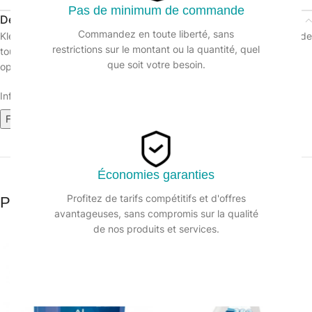
Pas de minimum de commande
Description
Commandez en toute liberté, sans
Klean+ 3D s’utilise pour le nettoyage et la désinfection simultanés de
restrictions sur le montant ou la quantité, quel
tous types de sols et surfaces. Nettoie et dégraisse en une seule
que soit votre besoin.
opération. Fabriqué en France.
Informations sur le produit :
Fiche technique
Fiche de données de sécurité
Économies garanties
Profitez de tarifs compétitifs et d'offres
Produits similaires
avantageuses, sans compromis sur la qualité
de nos produits et services.