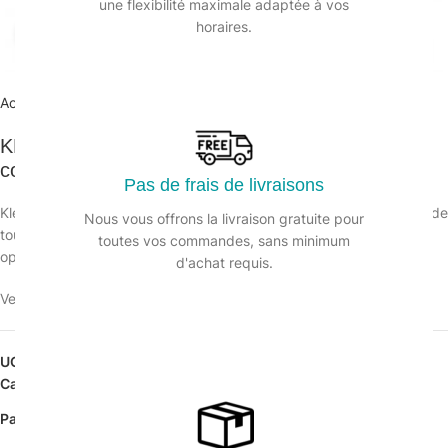
une flexibilité maximale adaptée à vos
horaires.
Agrandir
Accueil
/
Hygiène en cuisine
/
Dégraissants désinfectant
KLEAN+ 3D Détergent dégraissant désinf.
concentré DAILYK PREMIUM – 5L
Pas de frais de livraisons
Klean+ 3D s’utilise pour le nettoyage et la désinfection simultanés de
Nous vous offrons la livraison gratuite pour
tous types de sols et surfaces. Nettoie et dégraisse en une seule
toutes vos commandes, sans minimum
opération. Fabriqué en France.
d'achat requis.
Veuillez vous connecter pour voir les prix.
UGS :
232685
Catégorie :
Dégraissants désinfectant
Partager: