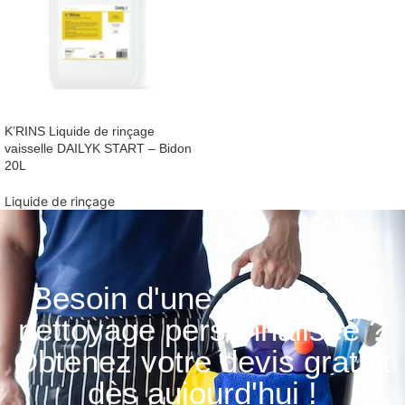
K’RINS Liquide de rinçage
vaisselle DAILYK START – Bidon
20L
Liquide de rinçage
Besoin d'une solution de
nettoyage personnalisée ?
Obtenez votre devis gratuit
dès aujourd'hui !