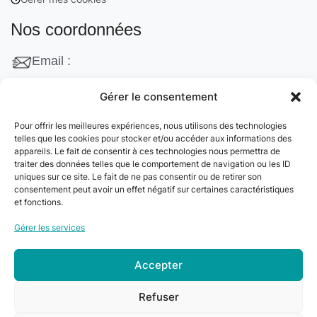
Nos coordonnées
Email :
contact@cleanango.fr
Gérer le consentement
Adresse :
Pour offrir les meilleures expériences, nous utilisons des technologies
132 Rue Edouard Vaillant, 95870 Bezons, France
telles que les cookies pour stocker et/ou accéder aux informations des
appareils. Le fait de consentir à ces technologies nous permettra de
Téléphone :
traiter des données telles que le comportement de navigation ou les ID
uniques sur ce site. Le fait de ne pas consentir ou de retirer son
+33 06 22 09 56 53
consentement peut avoir un effet négatif sur certaines caractéristiques
+33 06 24 78 76 77
et fonctions.
+33 01 39 80 27 83
Gérer les services
Accepter
© 2024
Clean&Go
. Tous droits réservés –
Refuser
Développé par
myDev
.