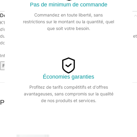
Pas de minimum de commande
Description
Commandez en toute liberté, sans
restrictions sur le montant ou la quantité, quel
K’Rins est un liquide de rinçage vaisselle automatique qui permet
que soit votre besoin.
d’éliminer les résidus de produit de lavage et permet l’accélération
du séchage de la vaisselle. Il évite la formation de traces ou voiles et
donne de l’éclat à la vaisselle. Produit fabriqué en France.
Informations sur le produit :
Fiche technique
Fiche de données de sécurité
Économies garanties
Profitez de tarifs compétitifs et d'offres
avantageuses, sans compromis sur la qualité
de nos produits et services.
Produits similaires