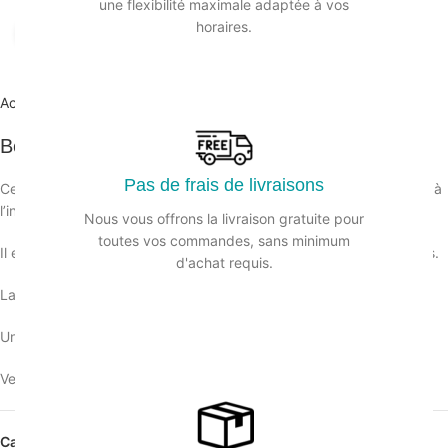
une flexibilité maximale adaptée à vos
horaires.
Agrandir
Accueil
/
Accessories
Bec verseur
Pas de frais de livraisons
Ce bec verseur est fabriqué en acier inoxydable et est réutilisable à
l’infini.
Nous vous offrons la livraison gratuite pour
toutes vos commandes, sans minimum
Il est très facile à utiliser, il s’adapte à tous les goulots de bouteilles.
d'achat requis.
La finition en acier lui permet de s’adapter à tout style de bar.
Un outil pratique qui facilitera votre travail de barman.
Veuillez vous connecter pour voir les prix.
Catégorie :
Accessories