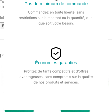
Torchon non tissé blanc 50X70cm
Pas de minimum de commande
100% coton 170 g/m². 3 couleurs assorties (bleu/vert/rouge).
Commandez en toute liberté, sans
Informations sur le produit :
restrictions sur le montant ou la quantité, quel
que soit votre besoin.
Fiche technique (738.22k)
Produits similaires
Économies garanties
Profitez de tarifs compétitifs et d'offres
avantageuses, sans compromis sur la qualité
de nos produits et services.