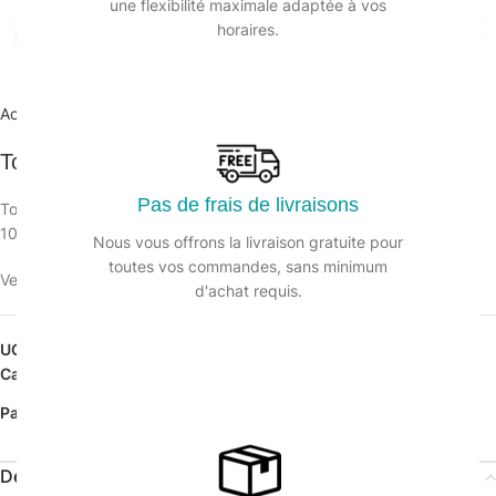
une flexibilité maximale adaptée à vos
horaires.
Agrandir
Accueil
/
Hygiène en cuisine
/
Lavettes et torchons
Torchon vaisselle coton 170g/m² – lot de 10
Pas de frais de livraisons
Torchon non tissé blanc 50X70cm
100% coton 170 g/m². 3 couleurs assorties (bleu/vert/rouge).
Nous vous offrons la livraison gratuite pour
toutes vos commandes, sans minimum
Veuillez vous connecter pour voir les prix.
d'achat requis.
UGS :
127381
Catégorie :
Lavettes et torchons
Partager:
Description