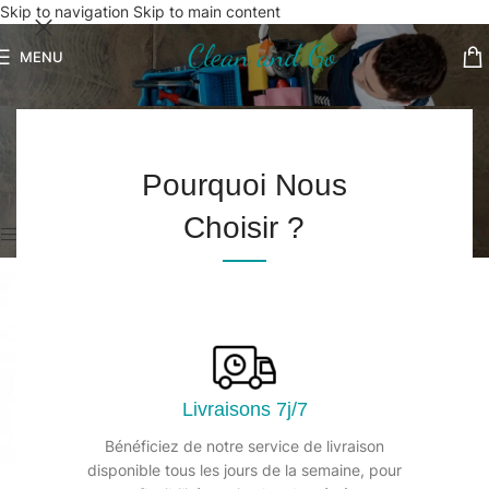
Skip to navigation
Skip to main content
MENU
Lavettes et torchons
Accueil
/
Hygiène en cuisine
/
Lavettes et torchons
Pourquoi Nous
7 résultats affichés
Choisir ?
Afficher les filtres
Livraisons 7j/7
Bénéficiez de notre service de livraison
disponible tous les jours de la semaine, pour