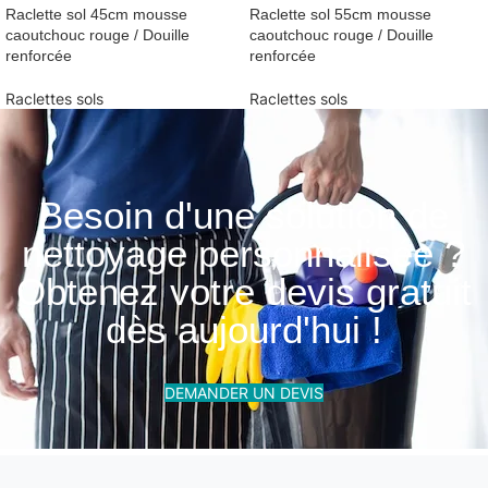
Raclette sol 45cm mousse
Raclette sol 55cm mousse
caoutchouc rouge / Douille
caoutchouc rouge / Douille
renforcée
renforcée
Raclettes sols
Raclettes sols
Besoin d'une solution de
nettoyage personnalisée ?
Obtenez votre devis gratuit
dès aujourd'hui !
DEMANDER UN DEVIS