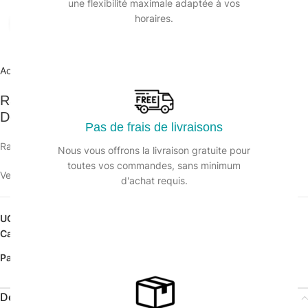
une flexibilité maximale adaptée à vos
horaires.
Agrandir
Accueil
/
Matériel manuel et électrique
/
Raclettes sols
Raclette sol 75cm mousse caoutchouc rouge /
Douille renforcée
Pas de frais de livraisons
Raclette mousse caoutchouc rouge.
Nous vous offrons la livraison gratuite pour
toutes vos commandes, sans minimum
Veuillez vous connecter pour voir les prix.
d'achat requis.
UGS :
126253
Catégorie :
Raclettes sols
Partager:
Description