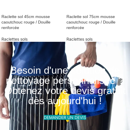
Raclette sol 45cm mousse
Raclette sol 75cm mousse
caoutchouc rouge / Douille
caoutchouc rouge / Douille
renforcée
renforcée
Raclettes sols
Raclettes sols
Besoin d'une solution de
nettoyage personnalisée ?
Obtenez votre devis gratuit
dès aujourd'hui !
DEMANDER UN DEVIS