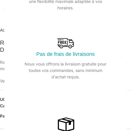
une flexibilité maximale adaptée à vos
horaires.
Agrandir
Accueil
/
Matériel manuel et électrique
/
Raclettes sols
Raclette sol 55cm mousse caoutchouc rouge /
Douille renforcée
Pas de frais de livraisons
Raclette sol mousse synthétique couleur rouge, Monture renforcée
Nous vous offrons la livraison gratuite pour
métal, adaptée à l’industrie.
toutes vos commandes, sans minimum
d'achat requis.
Veuillez vous connecter pour voir les prix.
UGS :
126251
Catégorie :
Raclettes sols
Partager: