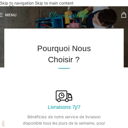
Skip to navigation
Skip to main content
MENU
Pelle et balayette
Accueil
/
Matériel manuel et électrique
/
Pelle et balayette
Pourquoi Nous
4 résultats affichés
Choisir ?
Afficher les filtres
Livraisons 7j/7
Bénéficiez de notre service de livraison
disponible tous les jours de la semaine, pour