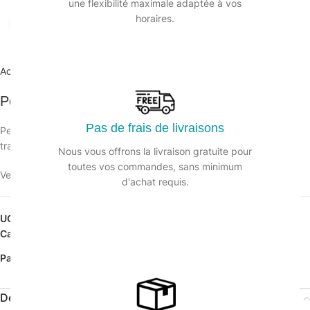
une flexibilité maximale adaptée à vos
horaires.
Agrandir
Accueil
/
Matériel manuel et électrique
/
Pelle et balayette
Pelle métal laqué
Pas de frais de livraisons
Pelle à main galvanisée, robuste, elle permet le ramassage et le
transport des déchets lourds et salissants.
Nous vous offrons la livraison gratuite pour
toutes vos commandes, sans minimum
Veuillez vous connecter pour voir les prix.
d'achat requis.
UGS :
123998
Catégorie :
Pelle et balayette
Partager:
Description