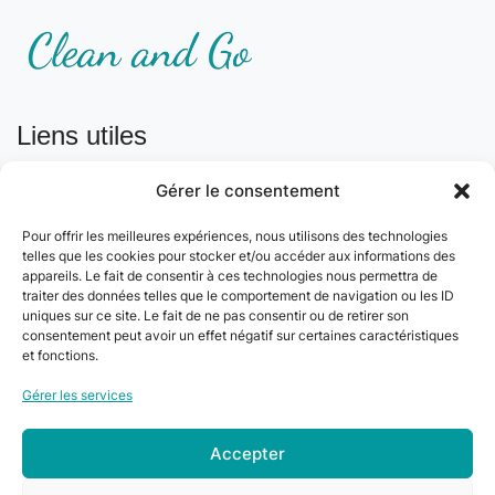
Liens utiles
Conditions générales d’utilisation
Gérer le consentement
Conditions générales de vente
Mentions légales
Pour offrir les meilleures expériences, nous utilisons des technologies
Politique de confidentialité
telles que les cookies pour stocker et/ou accéder aux informations des
appareils. Le fait de consentir à ces technologies nous permettra de
Politique de cookie
traiter des données telles que le comportement de navigation ou les ID
Plan du site
uniques sur ce site. Le fait de ne pas consentir ou de retirer son
Gérer mes cookies
consentement peut avoir un effet négatif sur certaines caractéristiques
et fonctions.
Nos coordonnées
Gérer les services
Email :
Accepter
contact@cleanango.fr