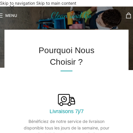
Skip to navigation
Skip to main content
MENU
Déboucheur
Accueil
/
Hygiène des sanitaires
/
Déboucheur
Voici le seul résultat
Pourquoi Nous
Afficher les filtres
Choisir ?
Livraisons 7j/7
Bénéficiez de notre service de livraison
disponible tous les jours de la semaine, pour