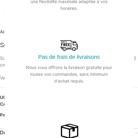
une flexibilité maximale adaptée à vos
horaires.
Agrandir
Accueil
/
Hygiène des surfaces
/
Mouilleur et support
Support mouilleur 35cm
Pas de frais de livraisons
Support mouilleurs s’utilise avec une rechange peau mouilleur en 35
cm.
Nous vous offrons la livraison gratuite pour
toutes vos commandes, sans minimum
Veuillez vous connecter pour voir les prix.
d'achat requis.
UGS :
126276
Catégorie :
Mouilleur et support
Partager:
Description