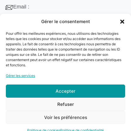
Email :
contact@cleanango.fr
Gérer le consentement
Adresse :
Pour offrir les meilleures expériences, nous utilisons des technologies
132 Rue Edouard Vaillant, 95870 Bezons, France
telles que les cookies pour stocker et/ou accéder aux informations des
appareils. Le fait de consentir à ces technologies nous permettra de
Téléphone :
traiter des données telles que le comportement de navigation ou les ID
uniques sur ce site. Le fait de ne pas consentir ou de retirer son
+33 06 22 09 56 53
consentement peut avoir un effet négatif sur certaines caractéristiques
+33 06 24 78 76 77
et fonctions.
+33 01 39 80 27 83
Gérer les services
Accepter
© 2024
Clean&Go
. Tous droits réservés –
Refuser
Développé par
myDev
.
Voir les préférences
0
Politique de cookies
Politique de confidentialité