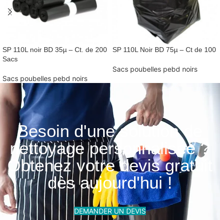
SP 110L noir BD 35µ – Ct. de 200
SP 110L Noir BD 75µ – Ct de 100
Sacs
Sacs poubelles pebd noirs
Sacs poubelles pebd noirs
Besoin d'une solution de
nettoyage personnalisée ?
Obtenez votre devis gratuit
dès aujourd'hui !
DEMANDER UN DEVIS