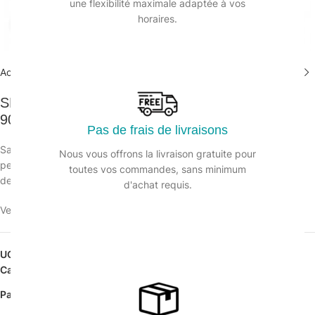
une flexibilité maximale adaptée à vos
horaires.
Agrandir
Accueil
/
Collecte des déchets
/
Sacs poubelles pebd noirs
SP 160L noir BD MAXI+ RENFORCE 75µ
900X1050 – Ct. de 100 Sacs
Pas de frais de livraisons
Sac poubelle noir 75µ en polyéthylène basse densité résistant à la
Nous vous offrons la livraison gratuite pour
perforation et à la déchirure,
toutes vos commandes, sans minimum
destiné à la collecte de déchets.
d'achat requis.
Veuillez vous connecter pour voir les prix.
UGS :
124859
Catégorie :
Sacs poubelles pebd noirs
Partager: