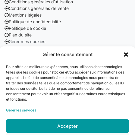
Conditions générales d’utilisation
Conditions générales de vente
Mentions légales
Politique de confidentialité
Politique de cookie
Plan du site
Gérer mes cookies
Nos coordonnées
Gérer le consentement
Pour offrir les meilleures expériences, nous utilisons des technologies
Email :
telles que les cookies pour stocker et/ou accéder aux informations des
contact@cleanango.fr
appareils. Le fait de consentir à ces technologies nous permettra de
traiter des données telles que le comportement de navigation ou les ID
Adresse :
uniques sur ce site. Le fait de ne pas consentir ou de retirer son
consentement peut avoir un effet négatif sur certaines caractéristiques
132 Rue Edouard Vaillant, 95870 Bezons, France
et fonctions.
Téléphone :
Gérer les services
+33 06 22 09 56 53
+33 06 24 78 76 77
Accepter
+33 01 39 80 27 83