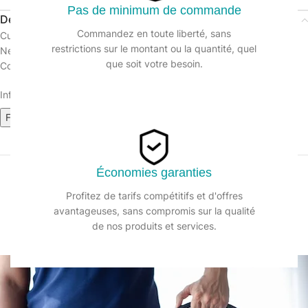
Pas de minimum de commande
Description
Commandez en toute liberté, sans
Cubes urinoirs parfumés FRESHMOUSS
restrictions sur le montant ou la quantité, quel
Nettoie et désodorise. Agents de surface anionique et colorant.
que soit votre besoin.
Convient pour tous types d’urinoirs / Adapté aux fosses septiques.
Informations sur le produit :
Fiche de Données de Sécurité
Fiche technique
Économies garanties
Profitez de tarifs compétitifs et d'offres
avantageuses, sans compromis sur la qualité
de nos produits et services.