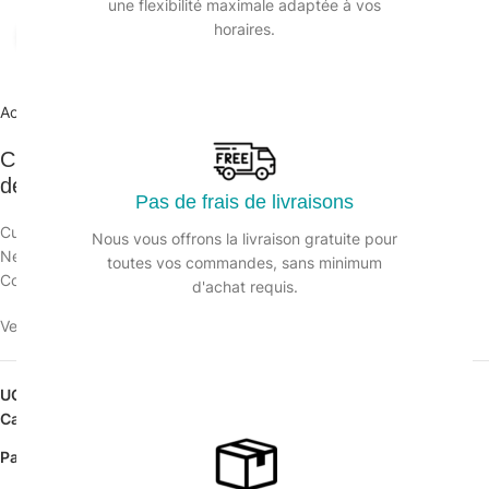
une flexibilité maximale adaptée à vos
horaires.
Agrandir
Accueil
/
Hygiène des sanitaires
/
Cubes WC
Cubes urinoirs parfumés FRESHMOUSS – Boite
de 1kg
Pas de frais de livraisons
Cubes urinoirs parfumés FRESHMOUSS
Nous vous offrons la livraison gratuite pour
Nettoie et désodorise. Agents de surface anionique et colorant.
toutes vos commandes, sans minimum
Convient pour tous types d’urinoirs / Adapté aux fosses septiques.
d'achat requis.
Veuillez vous connecter pour voir les prix.
UGS :
124889
Catégorie :
Cubes WC
Partager: