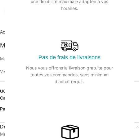
une flexibilité maximale adaptée à vos
horaires.
Agrandir
Accueil
/
Matériel manuel et électrique
/
Balais ciseaux
Manche double pour balai ciseaux
Pas de frais de livraisons
Manche double pour balai ciseaux 2 x 1 m.
Nous vous offrons la livraison gratuite pour
Veuillez vous connecter pour voir les prix.
toutes vos commandes, sans minimum
d'achat requis.
UGS :
124443
Catégorie :
Balais ciseaux
Partager:
Description
Manche double pour balai ciseaux 2 x 1 m.