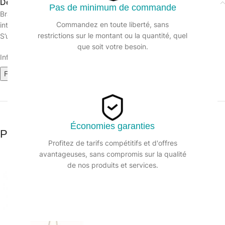
Description
Pas de minimum de commande
Bras de balayage ciseaux pour le balayage des grandes surfaces
Commandez en toute liberté, sans
intérieurs (couloirs, halls…). Armature seule en Métal Chromé.
restrictions sur le montant ou la quantité, quel
S’utilise avec 2 franges de 1m et un manche pour balai ciseau.
que soit votre besoin.
Informations sur le produit :
Fiche technique
Économies garanties
Produits similaires
Profitez de tarifs compétitifs et d'offres
avantageuses, sans compromis sur la qualité
de nos produits et services.