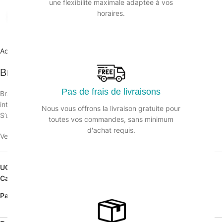
une flexibilité maximale adaptée à vos
horaires.
Agrandir
Accueil
/
Matériel manuel et électrique
/
Balais ciseaux
Bras de balayage ciseaux 2x1m
Pas de frais de livraisons
Bras de balayage ciseaux pour le balayage des grandes surfaces
intérieurs (couloirs, halls…). Armature seule en Métal Chromé.
Nous vous offrons la livraison gratuite pour
S’utilise avec 2 franges de 1m et un manche pour balai ciseau.
toutes vos commandes, sans minimum
d'achat requis.
Veuillez vous connecter pour voir les prix.
UGS :
124442
Catégorie :
Balais ciseaux
Partager: