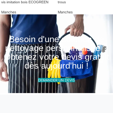
vis imitation bois ECOGREEN
trous
Manches
Manches
Besoin d'une solution de
nettoyage personnalisée ?
Obtenez votre devis gratuit
dès aujourd'hui !
DEMANDER UN DEVIS