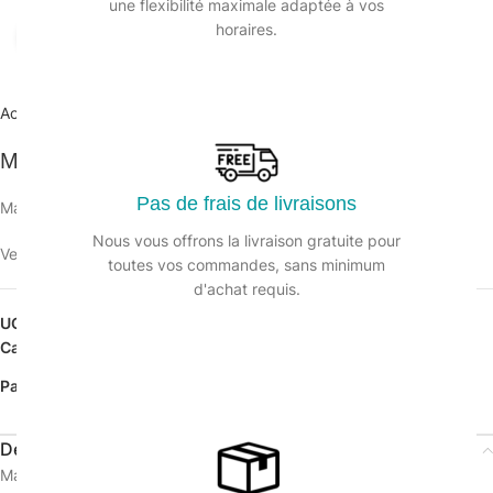
une flexibilité maximale adaptée à vos
horaires.
Agrandir
Accueil
/
Matériel manuel et électrique
/
Manches
Manche bois 130cm attache et vis
Pas de frais de livraisons
Manche bois 130 cm attache et vis
Nous vous offrons la livraison gratuite pour
Veuillez vous connecter pour voir les prix.
toutes vos commandes, sans minimum
d'achat requis.
UGS :
123959
Catégorie :
Manches
Partager:
Description
Manche bois 130 cm attache et vis