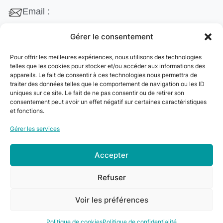
Email :
contact@cleanango.fr
Gérer le consentement
Adresse :
Pour offrir les meilleures expériences, nous utilisons des technologies
132 Rue Edouard Vaillant, 95870 Bezons, France
telles que les cookies pour stocker et/ou accéder aux informations des
appareils. Le fait de consentir à ces technologies nous permettra de
Téléphone :
traiter des données telles que le comportement de navigation ou les ID
uniques sur ce site. Le fait de ne pas consentir ou de retirer son
+33 06 22 09 56 53
consentement peut avoir un effet négatif sur certaines caractéristiques
+33 06 24 78 76 77
et fonctions.
+33 01 39 80 27 83
Gérer les services
Accepter
© 2024
Clean&Go
. Tous droits réservés –
Refuser
Développé par
myDev
.
Voir les préférences
0
Politique de cookies
Politique de confidentialité