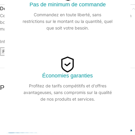
Pas de minimum de commande
Description
Commandez en toute liberté, sans
Ce manche acier offre la même tenue mécanique qu’un manche en
restrictions sur le montant ou la quantité, quel
bois grâce à son épaisseur de 0,30 mm,
que soit votre besoin.
mais avec l’avantage de ne pas se déformer.
Informations sur le produit :
Fiche technique
Économies garanties
Profitez de tarifs compétitifs et d'offres
Produits similaires
avantageuses, sans compromis sur la qualité
de nos produits et services.