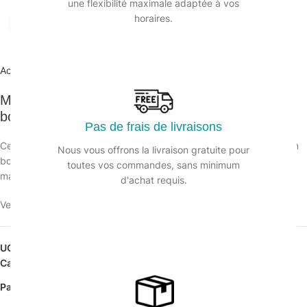
une flexibilité maximale adaptée à vos
horaires.
Agrandir
Accueil
/
Matériel manuel et électrique
/
Manches
Manche Acier Classic de 140cm à vis imitation
bois ECOGREEN
Pas de frais de livraisons
Ce manche acier offre la même tenue mécanique qu’un manche en
Nous vous offrons la livraison gratuite pour
bois grâce à son épaisseur de 0,30 mm,
toutes vos commandes, sans minimum
mais avec l’avantage de ne pas se déformer.
d'achat requis.
Veuillez vous connecter pour voir les prix.
UGS :
133898
Catégorie :
Manches
Partager: