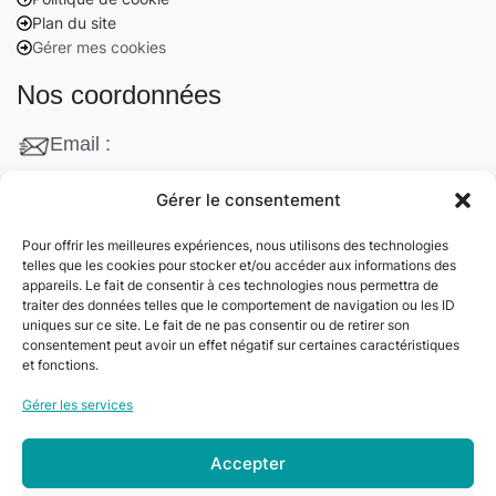
Plan du site
Gérer mes cookies
Nos coordonnées
Email :
contact@cleanango.fr
Gérer le consentement
Adresse :
Pour offrir les meilleures expériences, nous utilisons des technologies
132 Rue Edouard Vaillant, 95870 Bezons, France
telles que les cookies pour stocker et/ou accéder aux informations des
appareils. Le fait de consentir à ces technologies nous permettra de
Téléphone :
traiter des données telles que le comportement de navigation ou les ID
uniques sur ce site. Le fait de ne pas consentir ou de retirer son
+33 06 22 09 56 53
consentement peut avoir un effet négatif sur certaines caractéristiques
+33 06 24 78 76 77
et fonctions.
+33 01 39 80 27 83
Gérer les services
Accepter