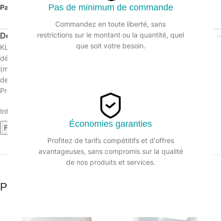
Pas de minimum de commande
Partager:
Commandez en toute liberté, sans
Description
restrictions sur le montant ou la quantité, quel
que soit votre besoin.
KLEAN’LAV est un détergent liquide alcalin qui assure le
dégraissage de la vaisselle en lave vaisselle automatique
(monozone , tunnel, à capot, etc …). Compatible avec tous types
des lave vaisselle, il doit être distribué par un doseur automatique.
Produit fabriqué en France.
Informations sur le produit :
Économies garanties
Fiche technique
Fiche de données de sécurité
Profitez de tarifs compétitifs et d'offres
avantageuses, sans compromis sur la qualité
de nos produits et services.
Produits similaires