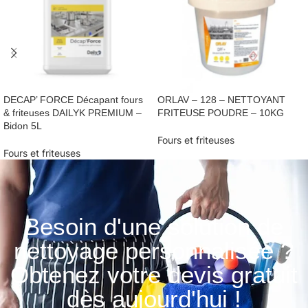
DECAP’ FORCE Décapant fours
ORLAV – 128 – NETTOYANT
& friteuses DAILYK PREMIUM –
FRITEUSE POUDRE – 10KG
Bidon 5L
Fours et friteuses
Fours et friteuses
Besoin d'une solution de
nettoyage personnalisée ?
Obtenez votre devis gratuit
dès aujourd'hui !