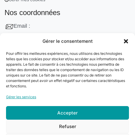
Nos coordonnées
Email :
contact@cleanango.fr
Gérer le consentement
Adresse :
Pour offrir les meilleures expériences, nous utilisons des technologies
132 Rue Edouard Vaillant, 95870 Bezons, France
telles que les cookies pour stocker et/ou accéder aux informations des
appareils. Le fait de consentir à ces technologies nous permettra de
Téléphone :
traiter des données telles que le comportement de navigation ou les ID
uniques sur ce site. Le fait de ne pas consentir ou de retirer son
+33 06 22 09 56 53
consentement peut avoir un effet négatif sur certaines caractéristiques
+33 06 24 78 76 77
et fonctions.
+33 01 39 80 27 83
Gérer les services
Accepter
© 2024
Clean&Go
. Tous droits réservés –
Refuser
Développé par
myDev
.