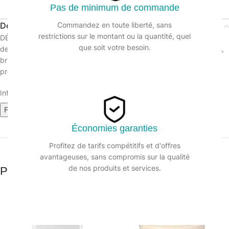
Pas de minimum de commande
Description
Commandez en toute liberté, sans
restrictions sur le montant ou la quantité, quel
DÉGRAISIN’ est un liquide dégraissant puissant prêt à l’emploi
que soit votre besoin.
destiné au nettoyage et décapage des appareils de cuisson: fours,
brûleurs, grills et à l’entretien périodique des friteuses
professionnelles. Produit fabriqué en France
Informations sur le produit :
Fiche technique
Fiche de données de sécurité
Économies garanties
Profitez de tarifs compétitifs et d'offres
avantageuses, sans compromis sur la qualité
de nos produits et services.
Produits similaires