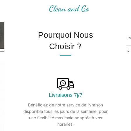
MENU
Boutique
Pourquoi Nous
Accueil
/
Boutique
/
Page 4
Affichage de 73–96 sur 349 résultats
Choisir ?
Afficher les filtres
Livraisons 7j/7
Bénéficiez de notre service de livraison
disponible tous les jours de la semaine, pour
une flexibilité maximale adaptée à vos
horaires.