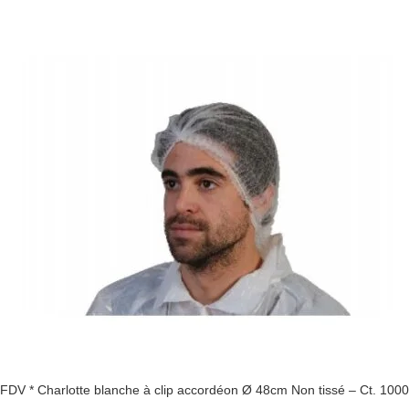
FDV * Charlotte blanche à clip accordéon Ø 48cm Non tissé – Ct. 1000