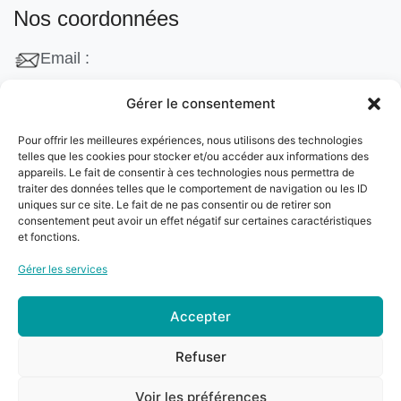
Nos coordonnées
Email :
contact@cleanango.fr
Gérer le consentement
Adresse :
Pour offrir les meilleures expériences, nous utilisons des technologies
132 Rue Edouard Vaillant, 95870 Bezons, France
telles que les cookies pour stocker et/ou accéder aux informations des
appareils. Le fait de consentir à ces technologies nous permettra de
Téléphone :
traiter des données telles que le comportement de navigation ou les ID
uniques sur ce site. Le fait de ne pas consentir ou de retirer son
+33 06 22 09 56 53
consentement peut avoir un effet négatif sur certaines caractéristiques
+33 06 24 78 76 77
et fonctions.
+33 01 39 80 27 83
Gérer les services
Accepter
© 2024
Clean&Go
. Tous droits réservés –
Refuser
Développé par
myDev
.
Voir les préférences