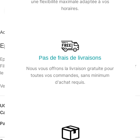
une flexibilité maximale adaptée à vos
horaires.
Agrandir
Accueil
/
Hygiène en cuisine
/
Eponges
Eponge spirale Inox 40g – Sachet de 10
Pas de frais de livraisons
Eponge spirale inox
Fil en acier inoxydable. Spirales très fines. Outil indispensable pour
Nous vous offrons la livraison gratuite pour
le récurage.
toutes vos commandes, sans minimum
d'achat requis.
Veuillez vous connecter pour voir les prix.
UGS :
123008
Catégorie :
Eponges
Partager: