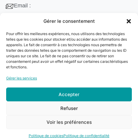
Email :
contact@cleanango.fr
Gérer le consentement
Adresse :
Pour offrir les meilleures expériences, nous utilisons des technologies
132 Rue Edouard Vaillant, 95870 Bezons, France
telles que les cookies pour stocker et/ou accéder aux informations des
appareils. Le fait de consentir à ces technologies nous permettra de
Téléphone :
traiter des données telles que le comportement de navigation ou les ID
uniques sur ce site. Le fait de ne pas consentir ou de retirer son
+33 06 22 09 56 53
consentement peut avoir un effet négatif sur certaines caractéristiques
+33 06 24 78 76 77
et fonctions.
+33 01 39 80 27 83
Gérer les services
Accepter
© 2024
Clean&Go
. Tous droits réservés –
Refuser
Développé par
myDev
.
Voir les préférences
0
Politique de cookies
Politique de confidentialité