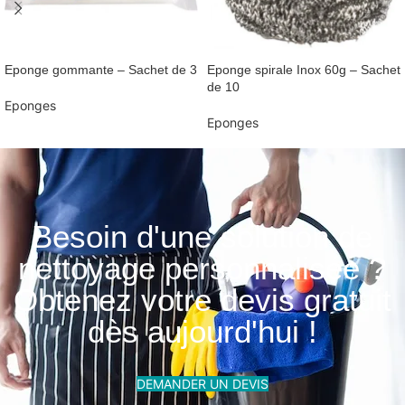
Eponge gommante – Sachet de 3
Eponge spirale Inox 60g – Sachet
de 10
Eponges
Eponges
Besoin d'une solution de
nettoyage personnalisée ?
Obtenez votre devis gratuit
dès aujourd'hui !
DEMANDER UN DEVIS