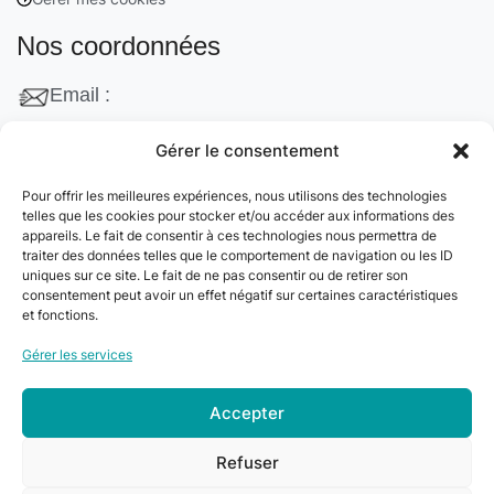
Nos coordonnées
Email :
contact@cleanango.fr
Gérer le consentement
Adresse :
Pour offrir les meilleures expériences, nous utilisons des technologies
132 Rue Edouard Vaillant, 95870 Bezons, France
telles que les cookies pour stocker et/ou accéder aux informations des
appareils. Le fait de consentir à ces technologies nous permettra de
Téléphone :
traiter des données telles que le comportement de navigation ou les ID
uniques sur ce site. Le fait de ne pas consentir ou de retirer son
+33 06 22 09 56 53
consentement peut avoir un effet négatif sur certaines caractéristiques
+33 06 24 78 76 77
et fonctions.
+33 01 39 80 27 83
Gérer les services
Accepter
© 2024
Clean&Go
. Tous droits réservés –
Refuser
Développé par
myDev
.