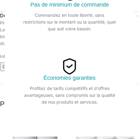
Pas de minimum de commande
Description
Commandez en toute liberté, sans
restrictions sur le montant ou la quantité, quel
PH Superdom 180 feuilles ECOLABEL
que soit votre besoin.
Le papier Superdom blanc est un produit fabriqué en pure ouate
blanche. Grand rouleau compatible avec nos distributeur de PH
domestique.
Informations sur le produit :
Certificat ECOLABEL
Fiche technique
Certificat FSC
Économies garanties
Profitez de tarifs compétitifs et d'offres
avantageuses, sans compromis sur la qualité
de nos produits et services.
Produits similaires