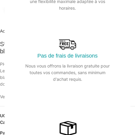
une flexibilité maximale adaptée à vos
horaires.
Agrandir
Accueil
/
Hygiène des sanitaires
/
Papier toilette
SUPER DOM180 PH gaufré p. ouate Ecolabel
blanc 180 feuilles – 96 rlx
Pas de frais de livraisons
PH Superdom 180 feuilles ECOLABEL
Nous vous offrons la livraison gratuite pour
Le papier Superdom blanc est un produit fabriqué en pure ouate
toutes vos commandes, sans minimum
blanche. Grand rouleau compatible avec nos distributeur de PH
d'achat requis.
domestique.
Veuillez vous connecter pour voir les prix.
UGS :
123606
Catégorie :
Papier toilette
Partager: