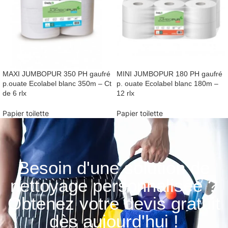
MAXI JUMBOPUR 350 PH gaufré
MINI JUMBOPUR 180 PH gaufré
p.ouate Ecolabel blanc 350m – Ct
p. ouate Ecolabel blanc 180m –
de 6 rlx
12 rlx
Papier toilette
Papier toilette
Besoin d'une solution de
nettoyage personnalisée ?
Obtenez votre devis gratuit
dès aujourd'hui !