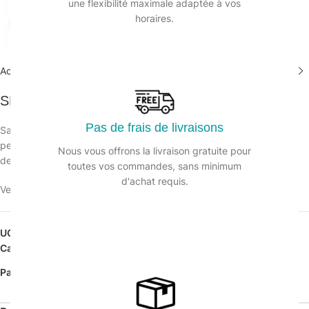
une flexibilité maximale adaptée à vos
horaires.
Agrandir
Accueil
/
Collecte des déchets
/
Sacs poubelles pebd noirs
SP 110L noir BD 65µ – Ct. de 200 Sacs
Pas de frais de livraisons
Sac poubelle noir en polyéthylène basse densité résistant à la
perforation et à la déchirure,
Nous vous offrons la livraison gratuite pour
destiné à la collecte de déchets.
toutes vos commandes, sans minimum
d'achat requis.
Veuillez vous connecter pour voir les prix.
UGS :
124112
Catégorie :
Sacs poubelles pebd noirs
Partager: