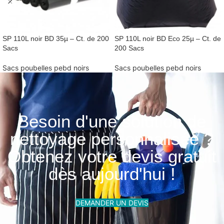
SP 110L noir BD 35µ – Ct. de 200
SP 110L noir BD Eco 25µ – Ct. de
Sacs
200 Sacs
Sacs poubelles pebd noirs
Sacs poubelles pebd noirs
Besoin d'une solution de
nettoyage personnalisée ?
Obtenez votre devis gratuit
dès aujourd'hui !
DEMANDER UN DEVIS