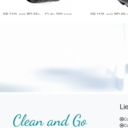
SP 110L noir BD 55µ – Ct de 200 sacs
SP 110L noir BD 65µ
Sacs poubelles pebd noirs
Sacs poubelles pebd
Besoin d'une s
Obtenez vot
Li
Co
Co