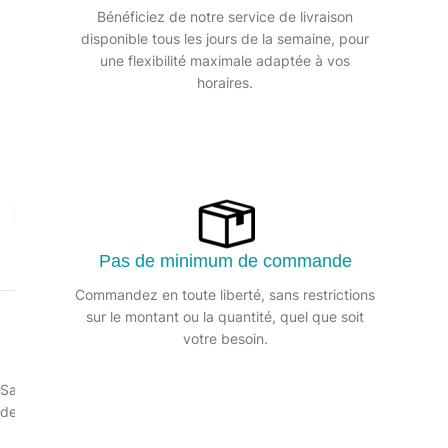
Bénéficiez de notre service de livraison
disponible tous les jours de la semaine, pour
une flexibilité maximale adaptée à vos
horaires.
Agrandir
Pas de minimum de commande
Commandez en toute liberté, sans restrictions
sur le montant ou la quantité, quel que soit
votre besoin.
Sac poubelle noir en polyéthylène basse densité résistant à la perfora
destiné à la collecte de déchets.