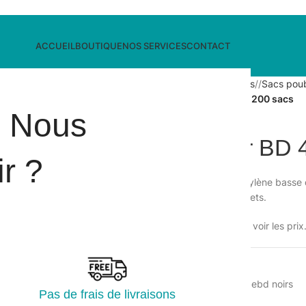
ACCUEIL
BOUTIQUE
NOS SERVICES
CONTACT
Accueil
/
Collecte des déchets
/
Sacs poub
SP 110L noir BD 45µ – Ct. de 200 sacs
i Nous
SP 110L noir BD 
r ?
Sac poubelle noir en polyéthylène basse de
destiné à la collecte de déchets.
Veuillez vous connecter pour voir les prix
UGS :
124110
Catégorie :
Sacs poubelles pebd noirs
Pas de frais de livraisons