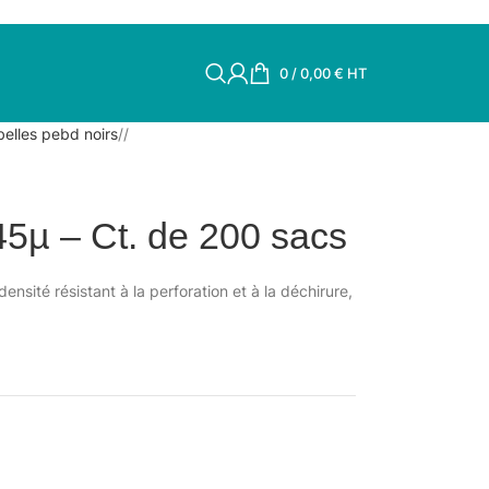
0
/
0,00
€
HT
elles pebd noirs
/
45µ – Ct. de 200 sacs
nsité résistant à la perforation et à la déchirure,
.