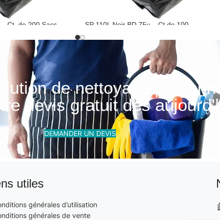
 – Ct. de 200 Sacs
SP 110L Noir BD 75µ – Ct de 100
 noirs
Sacs poubelles pebd noirs
olution de nettoyage personn
re devis gratuit dès aujourd'h
DEMANDER UN DEVIS
ens utiles
nditions générales d’utilisation
nditions générales de vente