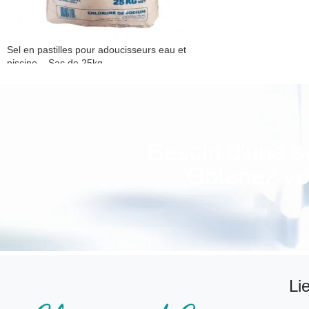
Sel en pastilles pour adoucisseurs eau et
piscine – Sac de 25kg
Sel adoucisseur en pastille
Besoin d'une s
Obtenez vot
Li