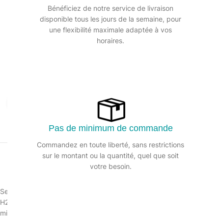
Bénéficiez de notre service de livraison
disponible tous les jours de la semaine, pour
une flexibilité maximale adaptée à vos
horaires.
Agrandir
Pas de minimum de commande
Commandez en toute liberté, sans restrictions
sur le montant ou la quantité, quel que soit
votre besoin.
Sel en pastilles pour adoucisseurs eau et piscine
H2O Clean permet un traitement des eaux de manière 100% naturelle, e
minutes pour atteindre la densité maximale de 1200 kg/m3.