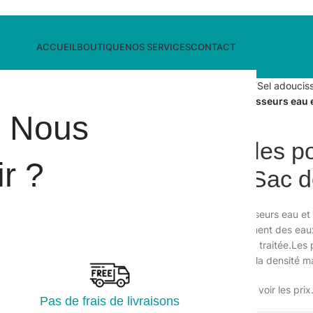
ACCUEIL
BOUTIQUE
NOS SERVICES
CONTACT
Accueil
/
Hygiène en cuisine
/
Sel adouciss
Sel en pastilles pour adoucisseurs eau 
i Nous
Sel en pastilles 
r ?
et piscine – Sac 
Sel en pastilles pour adoucisseurs eau et
H2O Clean permet un traitement des eaux 
d’une eau saine parfaitement traitée.Les 
: 120 minutes pour atteindre la densité
Veuillez vous connecter pour voir les prix
Pas de frais de livraisons