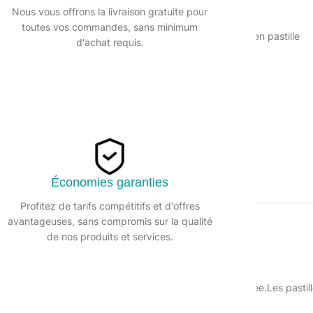
Nous vous offrons la livraison gratuite pour
UGS :
131374
toutes vos commandes, sans minimum
Catégorie :
Sel adoucisseur en pastille
d'achat requis.
Partager:
Économies garanties
Profitez de tarifs compétitifs et d'offres
avantageuses, sans compromis sur la qualité
DESCRIPTION
de nos produits et services.
t offre la certitude d’une eau saine parfaitement traitée.Les pastil