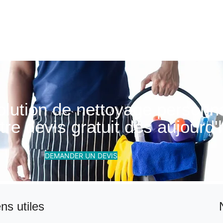
olution de nettoyage personn
re devis gratuit dès aujourd'h
DEMANDER UN DEVIS
ens utiles