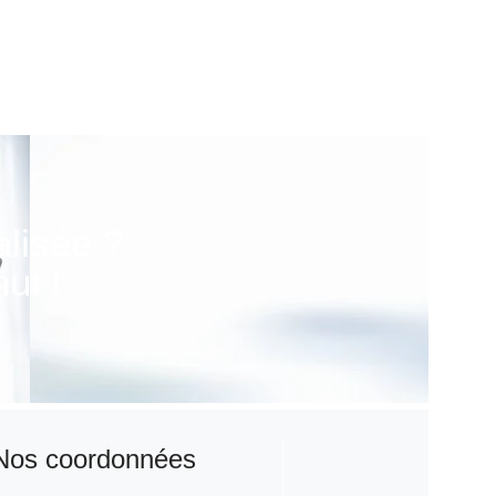
alisée ?
ui !
Nos coordonnées