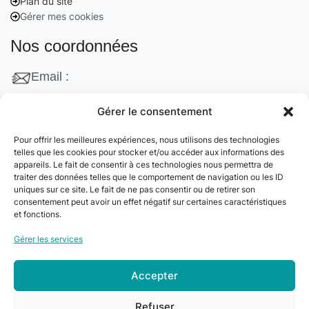
Plan du site
Gérer mes cookies
Nos coordonnées
Email :
contact@cleanango.fr
Gérer le consentement
Adresse :
Pour offrir les meilleures expériences, nous utilisons des technologies
132 Rue Edouard Vaillant, 95870 Bezons, France
telles que les cookies pour stocker et/ou accéder aux informations des
appareils. Le fait de consentir à ces technologies nous permettra de
Téléphone :
traiter des données telles que le comportement de navigation ou les ID
uniques sur ce site. Le fait de ne pas consentir ou de retirer son
+33 06 22 09 56 53
consentement peut avoir un effet négatif sur certaines caractéristiques
+33 06 24 78 76 77
et fonctions.
+33 01 39 80 27 83
Gérer les services
Accepter
© 2024
Clean&Go
. Tous droits réservés –
Refuser