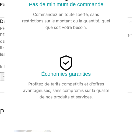
Pas de minimum de commande
Partager:
Commandez en toute liberté, sans
Description
restrictions sur le montant ou la quantité, quel
que soit votre besoin.
PRO’SOFT dégraissant surfaces proactif
PRO’SOFT est formulé pour le nettoyage, dégraissage et détachage
des surfaces même fortement encrassées.
Il s’utilise en prêt à l’emploi directement sur les surfaces et élimine
les traces, taches tenaces, colle, encre, graisses ou nicotine.
Informations sur le produit :
Économies garanties
Fiche technique
Fiche de données de sécurité
Profitez de tarifs compétitifs et d'offres
avantageuses, sans compromis sur la qualité
de nos produits et services.
Produits similaires