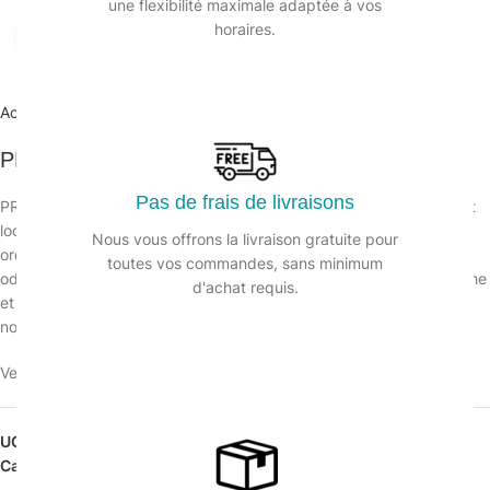
une flexibilité maximale adaptée à vos
horaires.
Agrandir
Accueil
/
Hygiène des sols
/
Désinfectant
PRO VIDOR – Nettoyant bactéricide – Bidon 5L
Pas de frais de livraisons
PRO VIDOR nettoyant bactéricide et désodorisant des matériels et
locaux utilisés pour la collecte, le transport et le traitement des
Nous vous offrons la livraison gratuite pour
ordures et déchets. Nettoie, désinfecte, détruit les mauvaises
toutes vos commandes, sans minimum
odeurs liées à la prolifération bactérienne et laisse une odeur fraîche
d'achat requis.
et durable de propreté. PRO VIDOR est un désinfectant selon la
norme EN 13697.
Veuillez vous connecter pour voir les prix.
UGS :
131445
Catégorie :
Désinfectant