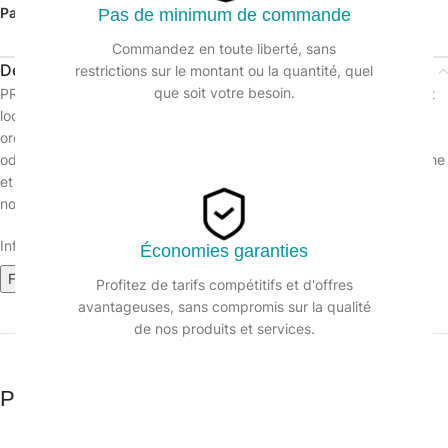
Partager:
Pas de minimum de commande
Commandez en toute liberté, sans
Description
restrictions sur le montant ou la quantité, quel
que soit votre besoin.
PRO VIDOR nettoyant bactéricide et désodorisant des matériels et
locaux utilisés pour la collecte, le transport et le traitement des
ordures et déchets. Nettoie, désinfecte, détruit les mauvaises
odeurs liées à la prolifération bactérienne et laisse une odeur fraîche
et durable de propreté. PRO VIDOR est un désinfectant selon la
norme EN 13697.
Informations sur le produit :
Économies garanties
Fiche de données de sécurité (209k)
Fiche Technique
Profitez de tarifs compétitifs et d'offres
avantageuses, sans compromis sur la qualité
de nos produits et services.
Produits similaires