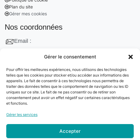
Plan du site
Gérer mes cookies
Nos coordonnées
Email :
contact@cleanango.fr
Gérer le consentement
Adresse :
Pour offrir les meilleures expériences, nous utilisons des technologies
132 Rue Edouard Vaillant, 95870 Bezons, France
telles que les cookies pour stocker et/ou accéder aux informations des
appareils. Le fait de consentir à ces technologies nous permettra de
Téléphone :
traiter des données telles que le comportement de navigation ou les ID
uniques sur ce site. Le fait de ne pas consentir ou de retirer son
+33 06 22 09 56 53
consentement peut avoir un effet négatif sur certaines caractéristiques
+33 06 24 78 76 77
et fonctions.
+33 01 39 80 27 83
Gérer les services
Accepter