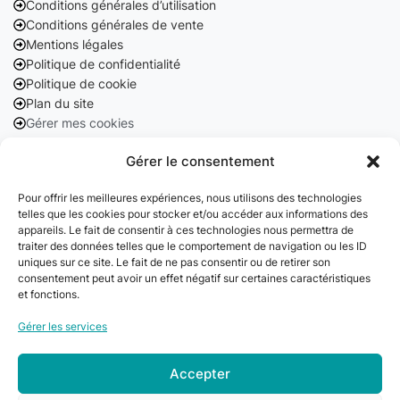
Conditions générales d’utilisation
Conditions générales de vente
Mentions légales
Politique de confidentialité
Politique de cookie
Plan du site
Gérer mes cookies
Nos coordonnées
Gérer le consentement
Pour offrir les meilleures expériences, nous utilisons des technologies
Email :
telles que les cookies pour stocker et/ou accéder aux informations des
contact@cleanango.fr
appareils. Le fait de consentir à ces technologies nous permettra de
traiter des données telles que le comportement de navigation ou les ID
Adresse :
uniques sur ce site. Le fait de ne pas consentir ou de retirer son
consentement peut avoir un effet négatif sur certaines caractéristiques
132 Rue Edouard Vaillant, 95870 Bezons, France
et fonctions.
Téléphone :
Gérer les services
+33 06 22 09 56 53
+33 06 24 78 76 77
Accepter
+33 01 39 80 27 83