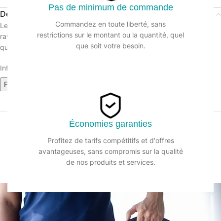
Pas de minimum de commande
Description
Commandez en toute liberté, sans
Le Polish entretien et rénove les meubles et matières plastiques. Il
restrictions sur le montant ou la quantité, quel
ravive les couleurs et laisse un film protecteur antistatique ainsi
que soit votre besoin.
qu’un parfum agréable. Produit fabriqué en France.
Informations sur le produit :
Fiche technique
Fiche de données de sécurité
Économies garanties
Profitez de tarifs compétitifs et d'offres
avantageuses, sans compromis sur la qualité
de nos produits et services.