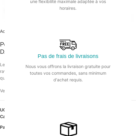
une flexibilité maximale adaptée à vos
horaires.
Agrandir
Accueil
/
Hygiène des surfaces
/
Entretient bois
Polish sans silicone dépoussiérant meubles
DAILYK – Aérosol 750 ml
Pas de frais de livraisons
Le Polish entretien et rénove les meubles et matières plastiques. Il
Nous vous offrons la livraison gratuite pour
ravive les couleurs et laisse un film protecteur antistatique ainsi
toutes vos commandes, sans minimum
qu’un parfum agréable. Produit fabriqué en France.
d'achat requis.
Veuillez vous connecter pour voir les prix.
UGS :
224294
Catégorie :
Entretient bois
Partager: