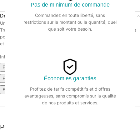
Pas de minimum de commande
Description
Commandez en toute liberté, sans
restrictions sur le montant ou la quantité, quel
Urinoir URIWAVE grille désodorisante
que soit votre besoin.
Translucide, très parfumée la grille pour urinoir Uriwave est conçue
pour la désodorisation
et la protection des urinoirs.
Informations sur le produit :
FDS MANGO (349.32k)
FDS TUTTI FRUTTI (350.03k)
Économies garanties
FDS COTTON BLOSSOM (353.38k)
Profitez de tarifs compétitifs et d'offres
Fiche technique (698.8k)
avantageuses, sans compromis sur la qualité
de nos produits et services.
Produits similaires