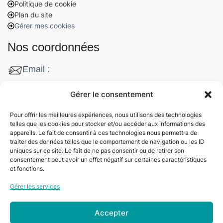
Politique de cookie
Plan du site
Gérer mes cookies
Nos coordonnées
Email :
contact@cleanango.fr
Gérer le consentement
Adresse :
Pour offrir les meilleures expériences, nous utilisons des technologies
132 Rue Edouard Vaillant, 95870 Bezons, France
telles que les cookies pour stocker et/ou accéder aux informations des
appareils. Le fait de consentir à ces technologies nous permettra de
Téléphone :
traiter des données telles que le comportement de navigation ou les ID
uniques sur ce site. Le fait de ne pas consentir ou de retirer son
+33 06 22 09 56 53
consentement peut avoir un effet négatif sur certaines caractéristiques
+33 06 24 78 76 77
et fonctions.
+33 01 39 80 27 83
Gérer les services
Accepter