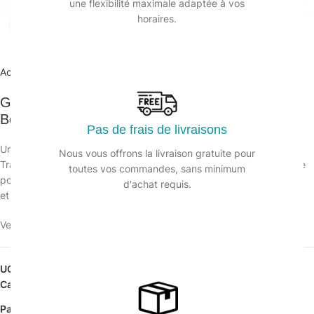
une flexibilité maximale adaptée à vos
horaires.
Agrandir
Accueil
/
Hygiène des sanitaires
/
Grille WC
Grille Désodorisante pour Urinoir URIWAVE –
Boite de 10
Pas de frais de livraisons
Urinoir URIWAVE grille désodorisante
Nous vous offrons la livraison gratuite pour
Translucide, très parfumée la grille pour urinoir Uriwave est conçue
toutes vos commandes, sans minimum
pour la désodorisation
d'achat requis.
et la protection des urinoirs.
Veuillez vous connecter pour voir les prix.
UGS :
127502CB
Catégorie :
Grille WC
Partager: