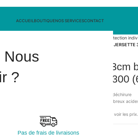
ACCUEIL
BOUTIQUE
NOS SERVICES
CONTACT
Accueil
/
Equipements de protection indiv
Gant latex 33cm bleu MAPA JERSETTE 30
i Nous
Gant latex 33cm 
r ?
JERSETTE 300 (6 
• Très bonne résistance à la déchirure
• Bonne résistance à de nombreux acides
Veuillez vous connecter pour voir les prix
Pas de frais de livraisons
UGS :
131559S-6