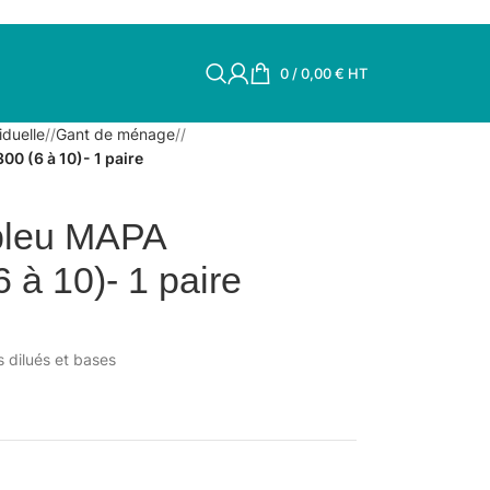
0
/
0,00
€
HT
iduelle
/
Gant de ménage
/
0 (6 à 10)- 1 paire
bleu MAPA
à 10)- 1 paire
 dilués et bases
.