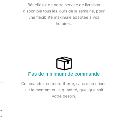
Bénéficiez de notre service de livraison
disponible tous les jours de la semaine, pour
une flexibilité maximale adaptée à vos
horaires.
Agrandir
Pas de minimum de commande
Commandez en toute liberté, sans restrictions
sur le montant ou la quantité, quel que soit
votre besoin.
• Très bonne résistance à la déchirure
• Bonne résistance à de nombreux acides dilués et bases