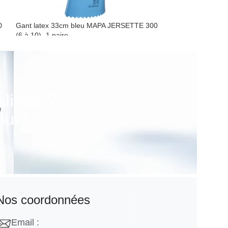
0
Gant latex 33cm bleu MAPA JERSETTE 300
(6 à 10)- 1 paire
Gant de ménage
alisée ?
ui !
Nos coordonnées
Email :