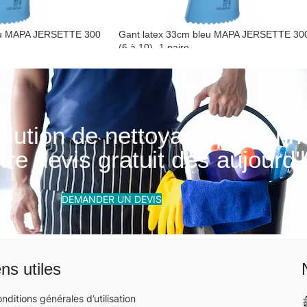
eu MAPA JERSETTE 300
Gant latex 33cm bleu MAPA JERSETTE 30
(6 à 10)- 1 paire
Gant de ménage
olution de nettoyage personn
re devis gratuit dès aujourd'h
DEMANDER UN DEVIS
ens utiles
nditions générales d’utilisation