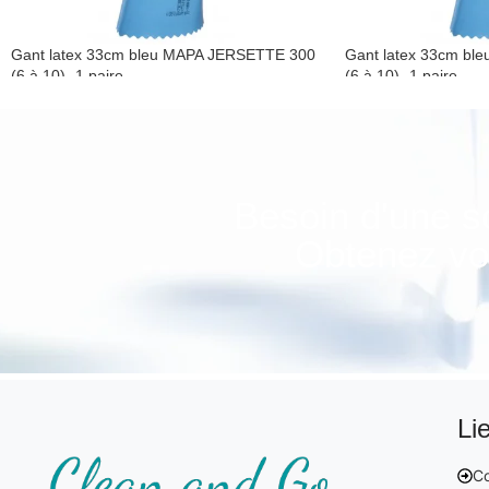
Gant latex 33cm bleu MAPA JERSETTE 300
Gant latex 33cm bl
(6 à 10)- 1 paire
(6 à 10)- 1 paire
Gant de ménage
Gant de ménage
Besoin d'une s
Obtenez vot
Li
Co