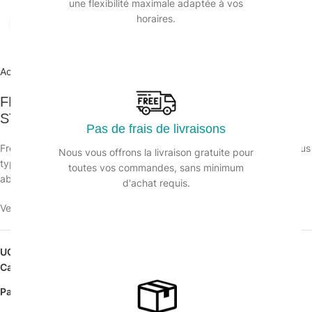
une flexibilité maximale adaptée à vos
horaires.
Agrandir
Accueil
/
Hygiène des sols
/
Détergent
FRESHYSOL Détergent polyvalent DAILYK
START – Bidon 5L
Pas de frais de livraisons
Freshy’Sol est un détergent peu moussant. Nettoie et fait briller tous
Nous vous offrons la livraison gratuite pour
types de sols (carrelages, sols plastiques ect). Formulé sans
toutes vos commandes, sans minimum
abrasifs. 4 parfums disponibles : Ambiance, Floral, Citron et Pin.
d'achat requis.
Veuillez vous connecter pour voir les prix.
UGS :
134687PI
Catégorie :
Détergent
Partager: