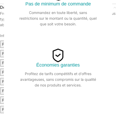
Pas de minimum de commande
Description
Commandez en toute liberté, sans
Freshy’Sol est un détergent peu moussant. Nettoie et fait briller tous
restrictions sur le montant ou la quantité, quel
types de sols (carrelages, sols plastiques ect). Formulé sans
que soit votre besoin.
abrasifs. 4 parfums disponibles : Ambiance, Floral, Citron et Pin.
Informations sur le produit :
Fiche Technique AM (857.75k)
Fiche de données de sécurité AM (514.37k)
Fiche Technique CI (853.25k)
Économies garanties
Fiche de données de sécurité CI (511.38k)
Profitez de tarifs compétitifs et d'offres
avantageuses, sans compromis sur la qualité
Fiche Technique FL (891.54k)
de nos produits et services.
Fiche de données de sécurité FL (519.66k)
Fiche Technique PI (859.69k)
Fiche de données de sécurité PI (475.19k)