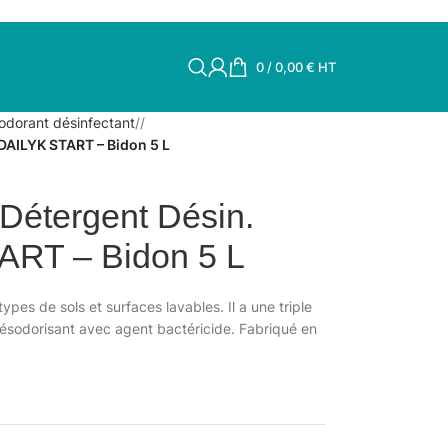
0
/
0,00
€
HT
odorant désinfectant
/
DAILYK START – Bidon 5 L
étergent Désin.
ART – Bidon 5 L
pes de sols et surfaces lavables. Il a une triple
 désodorisant avec agent bactéricide. Fabriqué en
.