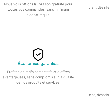
UGS :
223848CI
Nous vous offrons la livraison gratuite pour
Catégorie :
Détergent surodorant désinf
toutes vos commandes, sans minimum
d'achat requis.
Partager:
Économies garanties
Profitez de tarifs compétitifs et d'offres
avantageuses, sans compromis sur la qualité
DESCRIPTION
de nos produits et services.
ables. Il a une triple action, c’est un détergent, dégraissant, désod