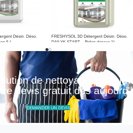
gent Désin. Déso.
FRESHYSOL 3D Détergent Désin. Déso.
on 5 L
DAILYK START – Bidon doseur 1L
t désinfectant
Détergent surodorant désinfectant
olution de nettoyage personn
re devis gratuit dès aujourd'h
DEMANDER UN DEVIS