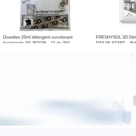
Dosettes 20ml détergent surodorant
FRESHYSOL 3D Déter
bactéricide 3D JEDOR – Ct de 250
DAILYK START – Bid
Détergent surodorant désinfectant
Détergent surodoran
Besoin d'une s
Obtenez vot