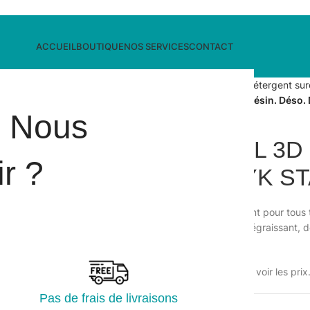
ACCUEIL
BOUTIQUE
NOS SERVICES
CONTACT
Accueil
/
Hygiène des sols
/
Détergent sur
FRESHYSOL 3D Détergent Désin. Déso. 
i Nous
FRESHYSOL 3D D
r ?
Déso. DAILYK ST
Freshysol 3D est un détergent pour tous ty
action, c’est un détergent, dégraissant,
France.
Veuillez vous connecter pour voir les prix
Pas de frais de livraisons