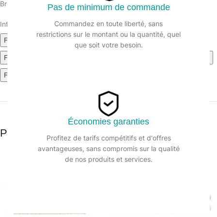
Brosse avec poignée. Monture 13 cm.
Pas de minimum de commande
Commandez en toute liberté, sans
Informations sur le produit :
restrictions sur le montant ou la quantité, quel
Fiche technique (378.09k)
Fiche technique BC (304.7k)
que soit votre besoin.
Fiche technique BU (355.07k)
Fiche technique RO (335.34k)
Fiche technique JA (332.19k)
Fiche technique VE (342.92k)
Économies garanties
Produits similaires
Profitez de tarifs compétitifs et d'offres
avantageuses, sans compromis sur la qualité
de nos produits et services.