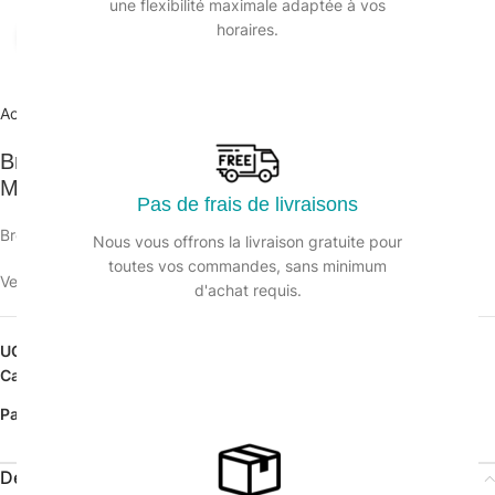
une flexibilité maximale adaptée à vos
horaires.
Agrandir
Accueil
/
Hygiène en cuisine
/
Brosses et accessoires
Brosse mains et ongles souple avec poignée /
Monture 13cm
Pas de frais de livraisons
Brosse avec poignée. Monture 13 cm.
Nous vous offrons la livraison gratuite pour
toutes vos commandes, sans minimum
Veuillez vous connecter pour voir les prix.
d'achat requis.
UGS :
123637BC
Catégorie :
Brosses et accessoires
Partager:
Description