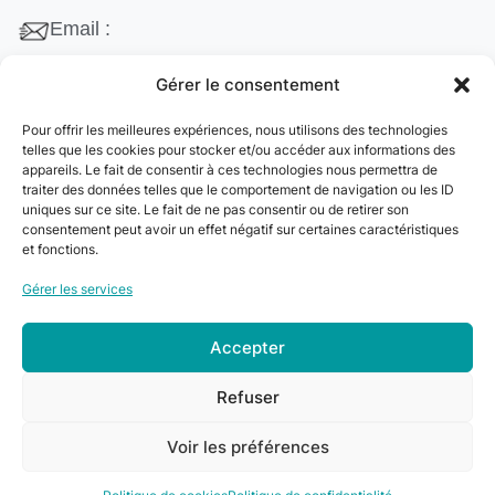
Email :
contact@cleanango.fr
Gérer le consentement
Adresse :
Pour offrir les meilleures expériences, nous utilisons des technologies
132 Rue Edouard Vaillant, 95870 Bezons, France
telles que les cookies pour stocker et/ou accéder aux informations des
appareils. Le fait de consentir à ces technologies nous permettra de
Téléphone :
traiter des données telles que le comportement de navigation ou les ID
uniques sur ce site. Le fait de ne pas consentir ou de retirer son
+33 06 22 09 56 53
consentement peut avoir un effet négatif sur certaines caractéristiques
+33 06 24 78 76 77
et fonctions.
+33 01 39 80 27 83
Gérer les services
Accepter
© 2024
Clean&Go
. Tous droits réservés –
Refuser
Développé par
myDev
.
Voir les préférences
0